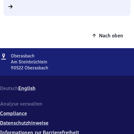
Nach oben
Adresse
Oberasbach
Oberasbach
Am Steinbrüchlein
90522
Oberasbach
Oberasbach,
Am
Steinbrüchlein,
Deutsch
English
9
0
5
Analyse verwalten
2
Compliance
2
Oberasbach
Datenschutzhinweise
Informationen zur Barrierefreiheit