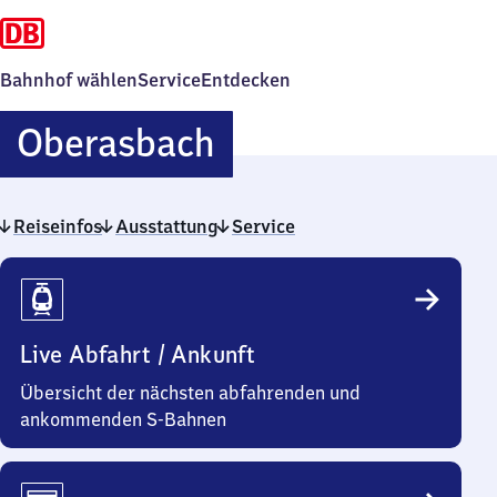
Bahnhof wählen
Service
Entdecken
Oberasbach
Oberasbach
Reiseinfos
Ausstattung
Service
Reiseinfos
Live Abfahrt / Ankunft
Übersicht der nächsten abfahrenden und
ankommenden S-Bahnen