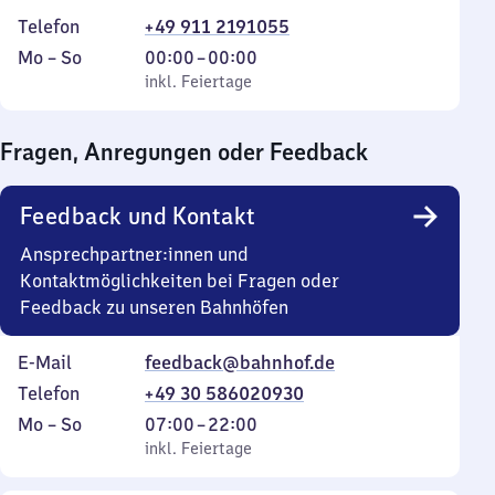
Telefon
+49 911 2191055
Montag
,
Von
Mo
–
So
00:00
–
00:00
bis
inkl. Feiertage
0
inkl. Feiertage
Sonntag
Uhr
bis
Fragen, Anregungen oder Feedback
0
Uhr
Feedback und Kontakt
Ansprechpartner:innen und
Kontaktmöglichkeiten bei Fragen oder
Feedback zu unseren Bahnhöfen
E-Mail
feedback@bahnhof.de
Telefon
+49 30 586020930
Montag
,
Von
Mo
–
So
07:00
–
22:00
bis
inkl. Feiertage
7
inkl. Feiertage
Sonntag
Uhr