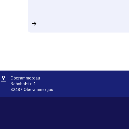
Adresse
Oberammergau
Oberammergau
Bahnhofstr. 1
82487
Oberammergau
Oberammergau,
Bahnhofstr.
1,
8
2
4