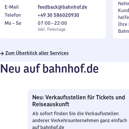
Nehm
E-Mail
feedback@bahnhof.de
Kund
Telefon
+49 30 586020930
helfe
Montag
,
Von
Mo
–
So
07:00
–
22:00
Ihre 
bis
inkl. Feiertage
7
inkl. Feiertage
Bahn
Sonntag
Uhr
bis
22
Zum Überblick aller Services
Uhr
Neu auf bahnhof.de
Neu: Verkaufsstellen für Tickets und
Reiseauskunft
Ab sofort finden Sie die Verkaufsstellen
anderer Verkehrsunternehmen ganz einfach
auf bahnhof.de