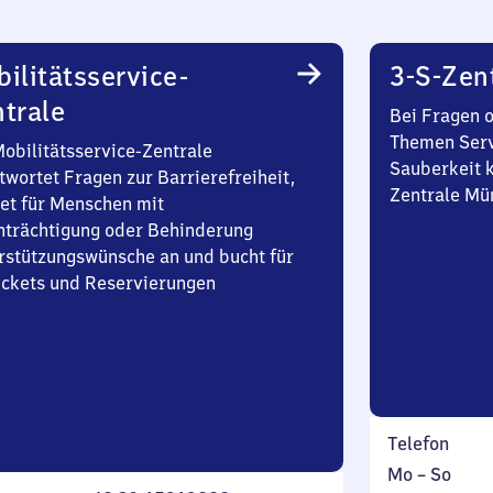
ilitätsservice-
3-S-Zen
trale
Bei Fragen 
Themen Serv
Mobilitätsservice-Zentrale
Sauberkeit k
twortet Fragen zur Barrierefreiheit,
Zentrale Mü
et für Menschen mit
nträchtigung oder Behinderung
rstützungswünsche an und bucht für
Tickets und Reservierungen
Telefon
Montag
,
Mo
–
So