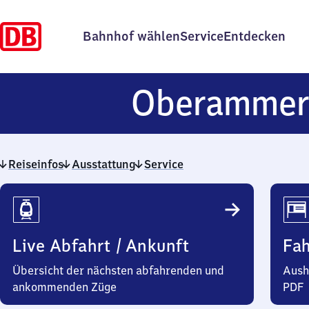
Bahnhof wählen
Service
Entdecken
Oberammer
Reiseinfos
Ausstattung
Service
Reiseinfos
Live Abfahrt / Ankunft
Fa
Übersicht der nächsten abfahrenden und
Aush
ankommenden Züge
PDF