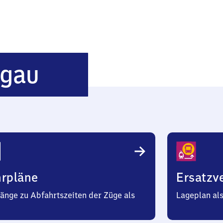
Oberammergau
gau
hrpläne
Ersatzv
änge zu Abfahrtszeiten der Züge als
Lageplan al