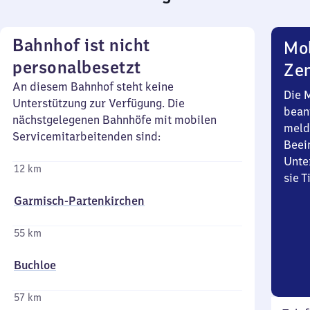
Bahnhof ist nicht
Mob
personalbesetzt
Zen
An diesem Bahnhof steht keine
Die 
Unterstützung zur Verfügung. Die
bean
nächstgelegenen Bahnhöfe mit mobilen
meld
Servicemitarbeitenden sind:
Beei
Unte
12 km
sie 
Garmisch-Partenkirchen
55 km
Buchloe
57 km