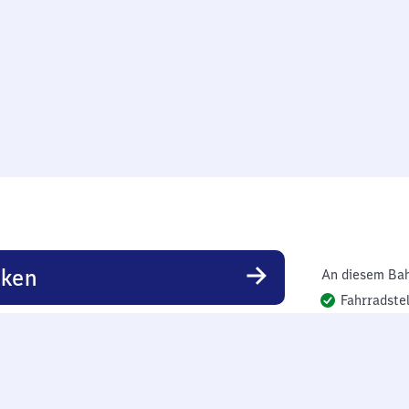
rken
An diesem Bah
Fahrradstel