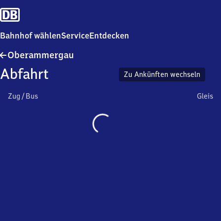
Bahnhof wählen
Service
Entdecken
Oberammergau
Oberammergau
Abfahrt
Zu Ankünften wechseln
Zug / Bus
Gleis
Wird
geladen…