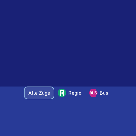
Alle Züge
Regio
Bus
Bei Fragen oder Feedback zu dieser Abfahrtstafel
wenden Sie sich gerne per E-Mail an