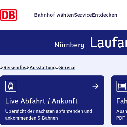
Bahnhof wählen
Service
Entdecken
Laufa
Nürnberg
Reiseinfos
Ausstattung
Service
Reiseinfos
Live Abfahrt / Ankunft
Fa
Übersicht der nächsten abfahrenden und
Aush
ankommenden S-Bahnen
PDF