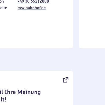
on
+49 30 65212888
bis
inkl.
Sonntag
eite
msz.bahnhof.de
l Ihre Meinung
lt!