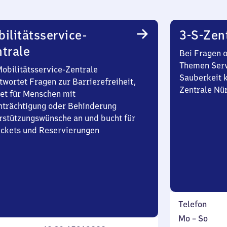
ilitätsservice-
3-S-Zen
trale
Bei Fragen 
Themen Serv
Mobilitätsservice-Zentrale
Sauberkeit k
twortet Fragen zur Barrierefreiheit,
Zentrale Nü
et für Menschen mit
nträchtigung oder Behinderung
rstützungswünsche an und bucht für
Tickets und Reservierungen
Telefon
Montag
,
Mo
–
So