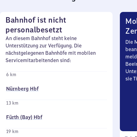
Bahnhof ist nicht
Mob
personalbesetzt
Zen
An diesem Bahnhof steht keine
Die 
Unterstützung zur Verfügung. Die
bean
nächstgelegenen Bahnhöfe mit mobilen
meld
Servicemitarbeitenden sind:
Beei
Unte
6 km
sie 
Nürnberg Hbf
13 km
Fürth (Bay) Hbf
19 km