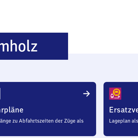
Nürnberg-
mholz
Laufamholz
hrpläne
Ersatzv
änge zu Abfahrtszeiten der Züge als
Lageplan al