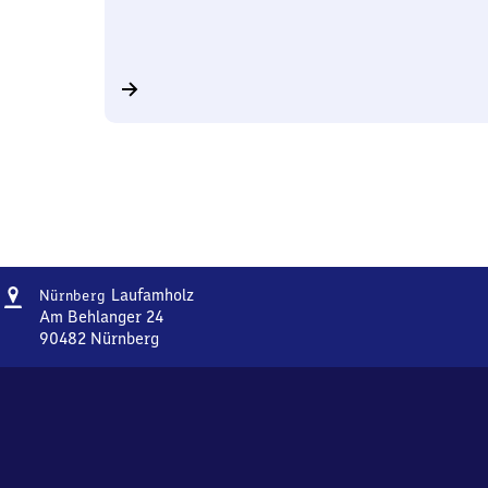
Adresse
Nürnberg-
Laufamholz
Nürnberg
Laufamholz
Am Behlanger 24
90482
Nürnberg
Nürnberg-
Laufamholz,
Am
Behlanger
24,
9