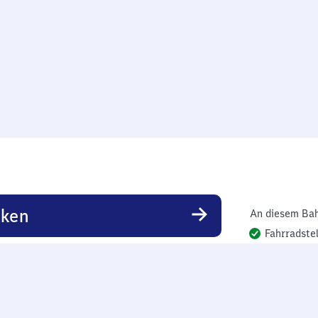
rken
An diesem Bah
Fahrradstel