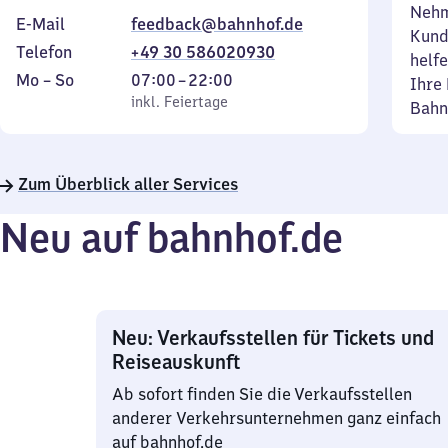
Nehm
E-Mail
feedback@bahnhof.de
Kund
Telefon
+49 30 586020930
helfe
Montag
,
Von
Mo
–
So
07:00
–
22:00
Ihre 
bis
inkl. Feiertage
7
inkl. Feiertage
Bahn
Sonntag
Uhr
bis
22
Zum Überblick aller Services
Uhr
Neu auf bahnhof.de
Neu: Verkaufsstellen für Tickets und
Reiseauskunft
Ab sofort finden Sie die Verkaufsstellen
anderer Verkehrsunternehmen ganz einfach
auf bahnhof.de