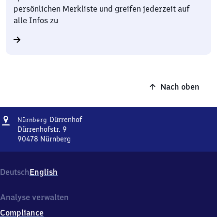
persönlichen Merkliste und greifen jederzeit auf
alle Infos zu
Nach oben
Adresse
Nürnberg-
Dürrenhof
Nürnberg
Dürrenhof
Dürrenhofstr. 9
90478
Nürnberg
Nürnberg-
Dürrenhof,
Dürrenhofstr.
Deutsch
English
9,
9
0
Analyse verwalten
4
Compliance
7