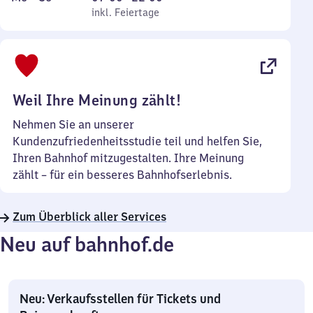
bis
inkl. Feiertage
7
inkl. Feiertage
Sonntag
Uhr
bis
22
Uhr
Weil Ihre Meinung zählt!
Nehmen Sie an unserer
Kundenzufriedenheitsstudie teil und helfen Sie,
Ihren Bahnhof mitzugestalten. Ihre Meinung
zählt – für ein besseres Bahnhofserlebnis.
Zum Überblick aller Services
Neu auf bahnhof.de
Neu: Verkaufsstellen für Tickets und