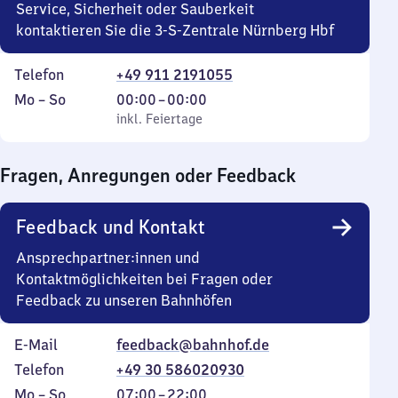
Service, Sicherheit oder Sauberkeit
kontaktieren Sie die 3-S-Zentrale Nürnberg Hbf
Telefon
+49 911 2191055
Montag
,
Von
Mo
–
So
00:00
–
00:00
bis
inkl. Feiertage
0
inkl. Feiertage
Sonntag
Uhr
bis
Fragen, Anregungen oder Feedback
0
Uhr
Feedback und Kontakt
Ansprechpartner:innen und
Kontaktmöglichkeiten bei Fragen oder
Feedback zu unseren Bahnhöfen
E-Mail
feedback@bahnhof.de
Telefon
+49 30 586020930
Montag
,
Von
Mo
–
So
07:00
–
22:00