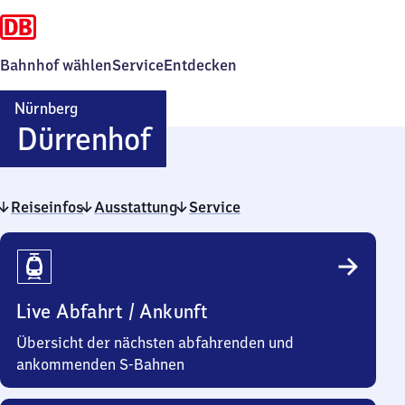
Bahnhof wählen
Service
Entdecken
Nürnberg
Nürnberg-
Dürrenhof
Dürrenhof
Reiseinfos
Ausstattung
Service
Reiseinfos
Live Abfahrt / Ankunft
Übersicht der nächsten abfahrenden und
ankommenden S-Bahnen