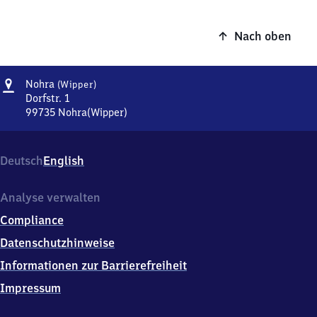
Nach oben
Adresse
Nohra
Nohra
(Wipper)
(Wipper)
Dorfstr. 1
99735
Nohra(Wipper)
Nohra
(Wipper),
Dorfstr.
Deutsch
English
1,
9
9
Analyse verwalten
7
Compliance
3
5
Datenschutzhinweise
Nohra(Wipper)
Informationen zur Barrierefreiheit
Impressum