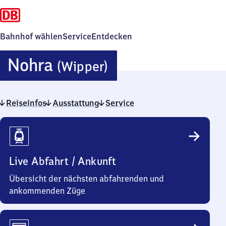
Bahnhof wählen
Service
Entdecken
Nohra
Nohra
(Wipper)
(Wipper)
Reiseinfos
Ausstattung
Service
Reiseinfos
Live Abfahrt / Ankunft
Übersicht der nächsten abfahrenden und
ankommenden Züge