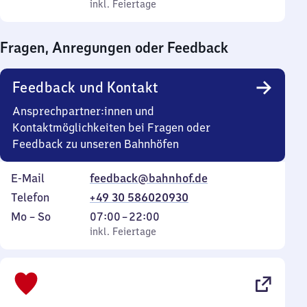
bis
inkl. Feiertage
0
inkl. Feiertage
Sonntag
Uhr
bis
Fragen, Anregungen oder Feedback
0
Uhr
Feedback und Kontakt
Ansprechpartner:innen und
Kontaktmöglichkeiten bei Fragen oder
Feedback zu unseren Bahnhöfen
E-Mail
feedback@bahnhof.de
Telefon
+49 30 586020930
Montag
,
Von
Mo
–
So
07:00
–
22:00
bis
inkl. Feiertage
7
inkl. Feiertage
Sonntag
Uhr
bis
22
Uhr