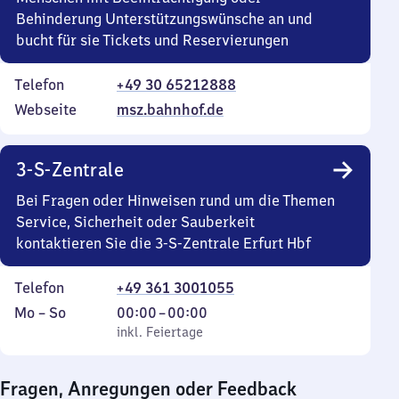
Behinderung Unterstützungswünsche an und
bucht für sie Tickets und Reservierungen
Telefon
+49 30 65212888
Webseite
msz.bahnhof.de
3-S-Zentrale
Bei Fragen oder Hinweisen rund um die Themen
Service, Sicherheit oder Sauberkeit
kontaktieren Sie die 3-S-Zentrale Erfurt Hbf
Telefon
+49 361 3001055
Montag
,
Von
Mo
–
So
00:00
–
00:00
bis
inkl. Feiertage
0
inkl. Feiertage
Sonntag
Uhr
bis
Fragen, Anregungen oder Feedback
0