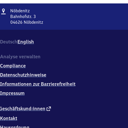
Adresse
Nöbdenitz
Nöbdenitz
Bahnhofstr. 3
04626
Nöbdenitz
Nöbdenitz,
Bahnhofstr.
3,
Deutsch
English
0
4
6
Analyse verwalten
2
Compliance
6
Nöbdenitz
Datenschutzhinweise
Informationen zur Barrierefreiheit
Impressum
externer
Geschäftskund:innen
Link
Kontakt
Hausordnung