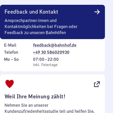
Uhr
Feedback und Kontakt
Ansprechpartner:innen und
Kontaktmöglichkeiten bei Fragen oder
Feedback zu unseren Bahnhöfen
E-Mail
feedback@bahnhof.de
Telefon
+49 30 586020930
Montag
,
Von
Mo
–
So
07:00
–
22:00
bis
inkl. Feiertage
7
inkl. Feiertage
Sonntag
Uhr
bis
22
Uhr
Weil Ihre Meinung zählt!
Nehmen Sie an unserer
Kundenzufriedenheitsstudie teil und helfen Sie,