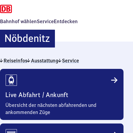
Bahnhof wählen
Service
Entdecken
Nöbdenitz
Nöbdenitz
Reiseinfos
Ausstattung
Service
Reiseinfos
Live Abfahrt / Ankunft
Übersicht der nächsten abfahrenden und
ankommenden Züge