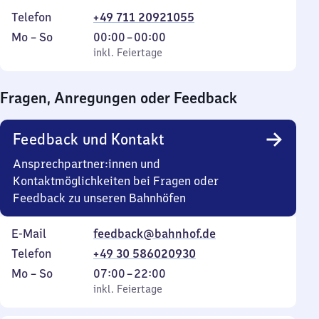
Telefon
+49 711 20921055
Montag
,
Von
Mo
–
So
00:00
–
00:00
bis
inkl. Feiertage
0
inkl. Feiertage
Sonntag
Uhr
bis
Fragen, Anregungen oder Feedback
0
Uhr
Feedback und Kontakt
Ansprechpartner:innen und
Kontaktmöglichkeiten bei Fragen oder
Feedback zu unseren Bahnhöfen
E-Mail
feedback@bahnhof.de
Telefon
+49 30 586020930
Montag
,
Von
Mo
–
So
07:00
–
22:00
bis
inkl. Feiertage
7
inkl. Feiertage
Sonntag
Uhr