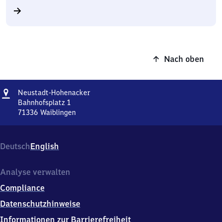
Nach oben
Adresse
Neustadt-
Neustadt-Hohenacker
Hohenacker
Bahnhofsplatz 1
71336
Waiblingen
Neustadt-
Hohenacker,
Bahnhofsplatz
Deutsch
English
1,
7
1
Analyse verwalten
3
Compliance
3
6
Datenschutzhinweise
Waiblingen
Informationen zur Barrierefreiheit