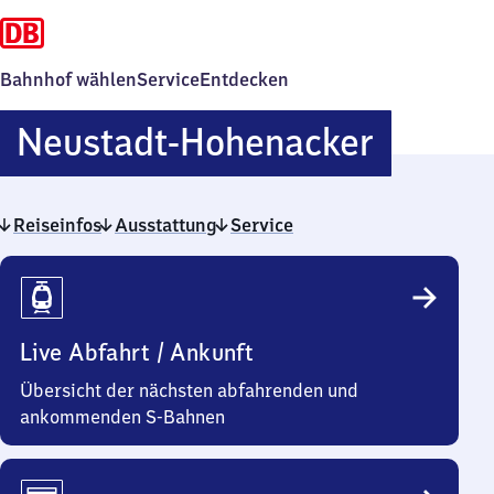
Bahnhof wählen
Service
Entdecken
Neusta
Neustadt-Hohenacker
Hohena
Reiseinfos
Ausstattung
Service
Reiseinfos
Live Abfahrt / Ankunft
Übersicht der nächsten abfahrenden und
ankommenden S-Bahnen