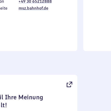
on
+49 30 65212888
bis
inkl.
Sonntag
eite
msz.bahnhof.de
l Ihre Meinung
lt!