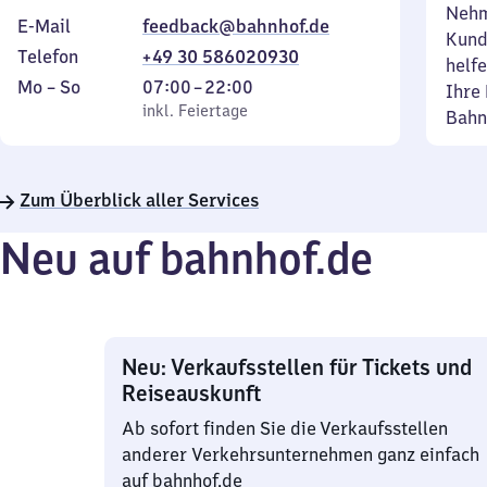
Nehm
E-Mail
feedback@bahnhof.de
Kund
Telefon
+49 30 586020930
helfe
Montag
,
Von
Mo
–
So
07:00
–
22:00
Ihre 
bis
inkl. Feiertage
7
inkl. Feiertage
Bahn
Sonntag
Uhr
bis
22
Zum Überblick aller Services
Uhr
Neu auf bahnhof.de
Neu: Verkaufsstellen für Tickets und
Reiseauskunft
Ab sofort finden Sie die Verkaufsstellen
anderer Verkehrsunternehmen ganz einfach
auf bahnhof.de