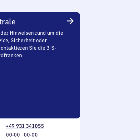
trale
oder Hinweisen rund um die
ice, Sicherheit oder
ontaktieren Sie die 3-S-
rdfranken
+49 931 341055
Von
00:00
–
00:00