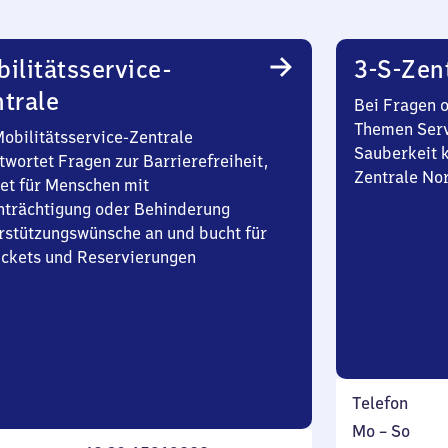
ilitätsservice-
3-S-Zen
trale
Bei Fragen 
Themen Serv
Mobilitätsservice-Zentrale
Sauberkeit k
twortet Fragen zur Barrierefreiheit,
Zentrale No
et für Menschen mit
nträchtigung oder Behinderung
rstützungswünsche an und bucht für
Tickets und Reservierungen
Telefon
Montag
,
Mo
–
So