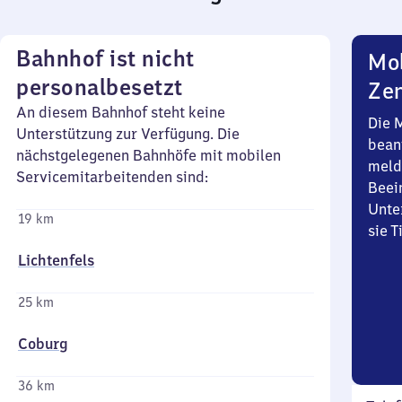
Bahnhof ist nicht
Mob
personalbesetzt
Zen
An diesem Bahnhof steht keine
Die 
Unterstützung zur Verfügung. Die
bean
nächstgelegenen Bahnhöfe mit mobilen
meld
Servicemitarbeitenden sind:
Beei
Unte
19 km
sie 
Lichtenfels
25 km
Coburg
36 km