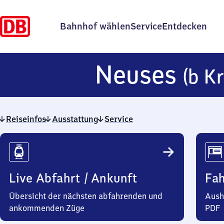
Bahnhof wählen
Service
Entdecken
Neuses
(b K
Reiseinfos
Ausstattung
Service
Reiseinfos
Live Abfahrt / Ankunft
Fa
Übersicht der nächsten abfahrenden und
Aush
ankommenden Züge
PDF