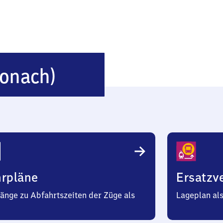
Neuses
ronach)
(bei
Kronach)
hrpläne
Ersatzv
änge zu Abfahrtszeiten der Züge als
Lageplan al