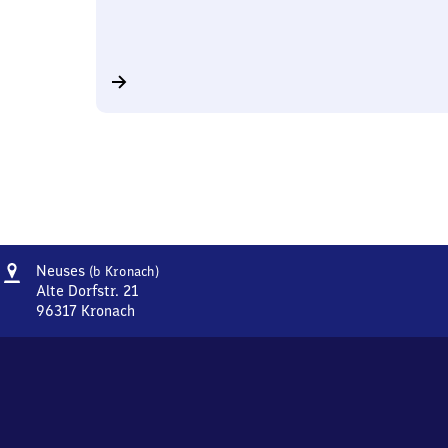
Adresse
Neuses
Neuses
(b Kronach)
(bei
Alte Dorfstr. 21
Kronach)
96317
Kronach
Neuses
(bei
Kronach),
Alte
Dorfstr.
21,