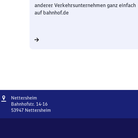
anderer Verkehrsunternehmen ganz einfach
auf bahnhof.de
Adresse
Nettersheim
Nettersheim
Bahnhofstr. 14-16
53947
Nettersheim
Nettersheim,
Bahnhofstr.
14-
16,