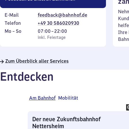
zäh
Nehm
E-Mail
feedback@bahnhof.de
Kund
Telefon
+49 30 586020930
helfe
Montag
,
Von
Mo
–
So
07:00
–
22:00
Ihre 
bis
inkl. Feiertage
7
inkl. Feiertage
Bahn
Sonntag
Uhr
bis
22
Zum Überblick aller Services
Uhr
Entdecken
Am Bahnhof
Mobilität
Der neue Zukunftsbahnhof
Nettersheim