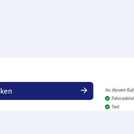
rken
An diesem Bah
Fahrradstel
Taxi