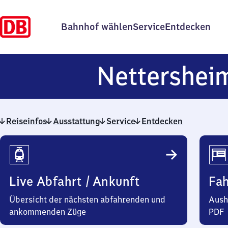
Bahnhof wählen
Service
Entdecken
Nettershei
Reiseinfos
Ausstattung
Service
Entdecken
Reiseinfos
Live Abfahrt / Ankunft
Fa
Übersicht der nächsten abfahrenden und
Aush
ankommenden Züge
PDF