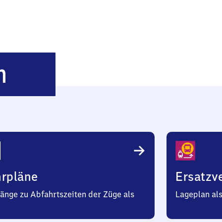
Nettersheim
m
hrpläne
Ersatzv
änge zu Abfahrtszeiten der Züge als
Lageplan al