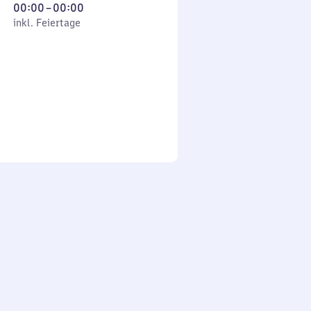
Von
00:00
–
00:00
 Feiertage
0
inkl. Feiertage
Uhr
bis
0
Uhr