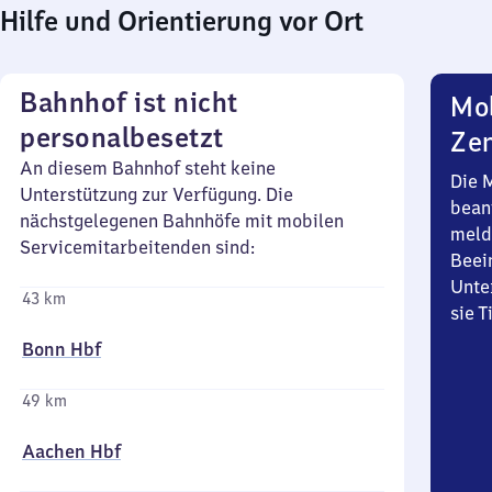
Hilfe und Orientierung vor Ort
Bahnhof ist nicht
Mob
personalbesetzt
Zen
An diesem Bahnhof steht keine
Die 
Unterstützung zur Verfügung. Die
bean
nächstgelegenen Bahnhöfe mit mobilen
meld
Servicemitarbeitenden sind:
Beei
Unte
43 km
sie 
Bonn Hbf
49 km
Aachen Hbf