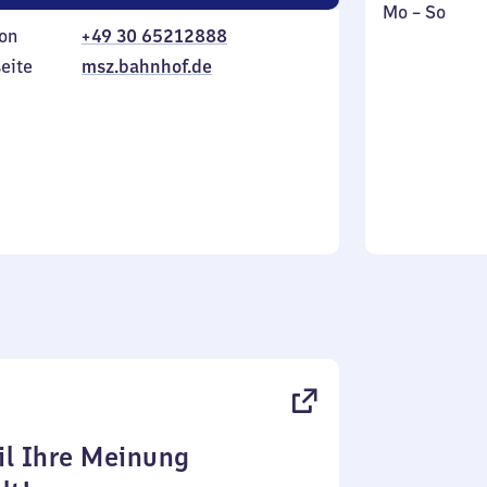
Montag
,
Mo
–
So
on
+49 30 65212888
bis
inkl.
Sonntag
eite
msz.bahnhof.de
l Ihre Meinung