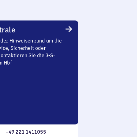
trale
oder Hinweisen rund um die
ice, Sicherheit oder
ontaktieren Sie die 3-S-
n Hbf
+49 221 1411055