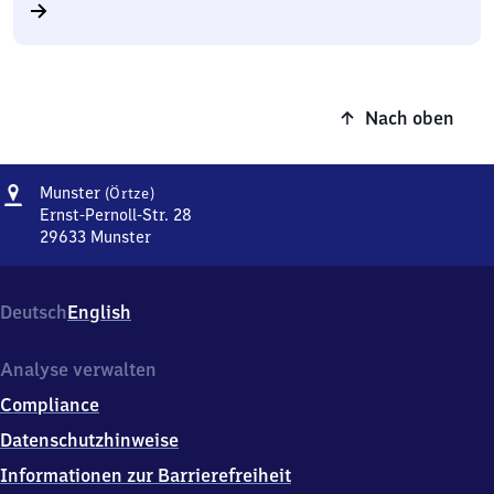
Nach oben
Adresse
Munster
Munster
(Örtze)
(Örtze)
Ernst-Pernoll-Str. 28
29633
Munster
Munster
(Örtze),
Ernst-
Deutsch
English
Pernoll-
Str.
28,
Analyse verwalten
2
Compliance
9
6
Datenschutzhinweise
3
Informationen zur Barrierefreiheit
3