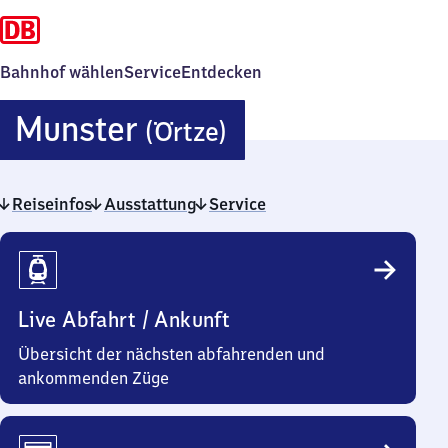
Bahnhof wählen
Service
Entdecken
Munster
Munster
(Örtze)
(Örtze)
Reiseinfos
Ausstattung
Service
Reiseinfos
Live Abfahrt / Ankunft
Übersicht der nächsten abfahrenden und
ankommenden Züge