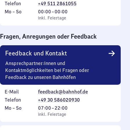
Telefon
+49 511 2861055
Montag
,
Von
Mo
–
So
00:00
–
00:00
bis
inkl. Feiertage
0
inkl. Feiertage
Sonntag
Uhr
bis
Fragen, Anregungen oder Feedback
0
Uhr
Feedback und Kontakt
Ansprechpartner:innen und
Kontaktmöglichkeiten bei Fragen oder
Feedback zu unseren Bahnhöfen
E-Mail
feedback@bahnhof.de
Telefon
+49 30 586020930
Montag
,
Von
Mo
–
So
07:00
–
22:00
bis
inkl. Feiertage
7
inkl. Feiertage
Sonntag
Uhr
bis