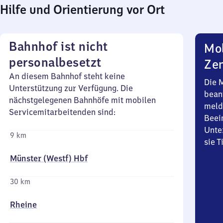
Hilfe und Orientierung vor Ort
Bahnhof ist nicht
Mob
personalbesetzt
Zen
An diesem Bahnhof steht keine
Die 
Unterstützung zur Verfügung. Die
bean
nächstgelegenen Bahnhöfe mit mobilen
meld
Servicemitarbeitenden sind:
Beei
Unte
9 km
sie 
Münster (Westf) Hbf
30 km
Rheine