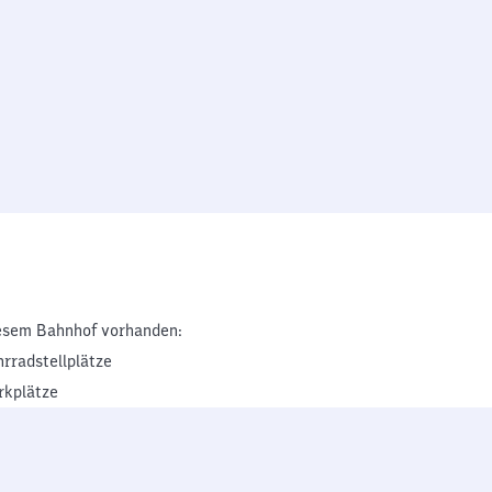
esem Bahnhof vorhanden:
hrradstellplätze
rkplätze