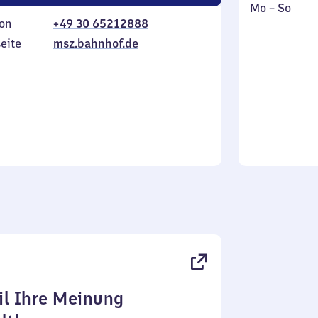
Montag
,
Mo
–
So
on
+49 30 65212888
bis
inkl.
Sonntag
eite
msz.bahnhof.de
l Ihre Meinung