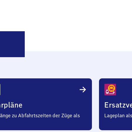
Münster-
Häger
hrpläne
Ersatzv
änge zu Abfahrtszeiten der Züge als
Lageplan al