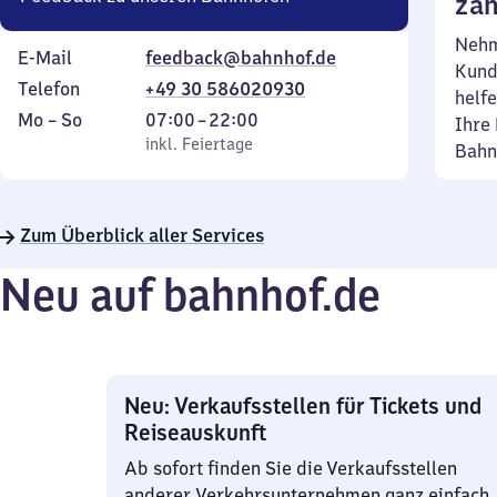
zäh
Nehm
E-Mail
feedback@bahnhof.de
Kund
Telefon
+49 30 586020930
helfe
Montag
,
Von
Mo
–
So
07:00
–
22:00
Ihre 
bis
inkl. Feiertage
7
inkl. Feiertage
Bahn
Sonntag
Uhr
bis
22
Zum Überblick aller Services
Uhr
Neu auf bahnhof.de
Neu: Verkaufsstellen für Tickets und
Reiseauskunft
Ab sofort finden Sie die Verkaufsstellen
anderer Verkehrsunternehmen ganz einfach