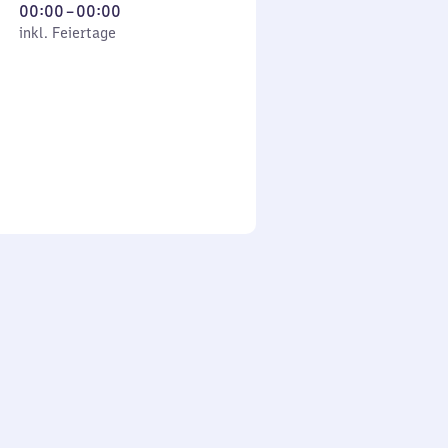
Von
00:00
–
00:00
 Feiertage
0
inkl. Feiertage
Uhr
bis
0
Uhr