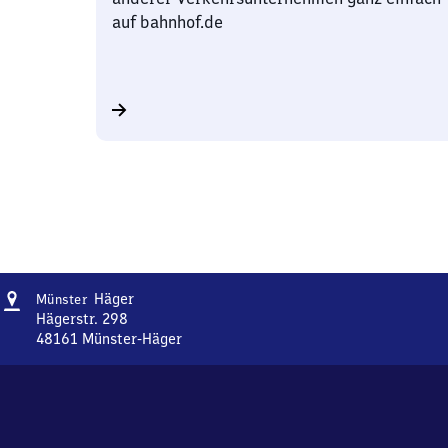
auf bahnhof.de
Adresse
Münster-
Häger
Münster
Häger
Hägerstr. 298
48161
Münster-Häger
Münster-
Häger,
Hägerstr.
298,
4