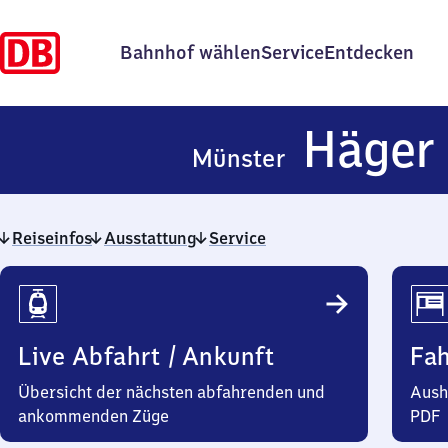
Bahnhof wählen
Service
Entdecken
Häger
Münster
Reiseinfos
Ausstattung
Service
Reiseinfos
Live Abfahrt / Ankunft
Fa
Übersicht der nächsten abfahrenden und
Aush
ankommenden Züge
PDF