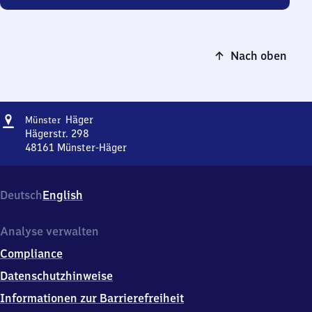
Nach oben
Adresse
Münster-
Häger
Münster
Häger
Hägerstr. 298
48161
Münster-Häger
Münster-
Häger,
Hägerstr.
Deutsch
English
298,
4
8
Analyse verwalten
1
Compliance
6
1
Datenschutzhinweise
Münster-
Informationen zur Barrierefreiheit
Häger