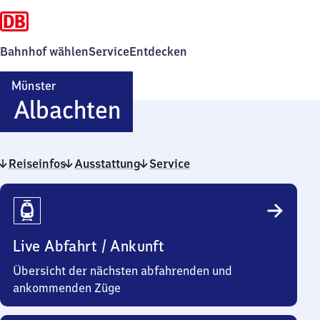
Bahnhof wählen
Service
Entdecken
Münster
Münster-
Albachten
Albachten
Reiseinfos
Ausstattung
Service
Reiseinfos
Live Abfahrt / Ankunft
Übersicht der nächsten abfahrenden und
ankommenden Züge