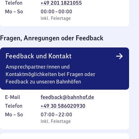
Telefon
+49 201 1821055
Montag
,
Von
Mo
–
So
00:00
–
00:00
bis
inkl. Feiertage
0
inkl. Feiertage
Sonntag
Uhr
bis
Fragen, Anregungen oder Feedback
0
Uhr
Feedback und Kontakt
Ansprechpartner:innen und
Kontaktmöglichkeiten bei Fragen oder
Feedback zu unseren Bahnhöfen
E-Mail
feedback@bahnhof.de
Telefon
+49 30 586020930
Montag
,
Von
Mo
–
So
07:00
–
22:00
bis
inkl. Feiertage
7
inkl. Feiertage
Sonntag
Uhr
bis