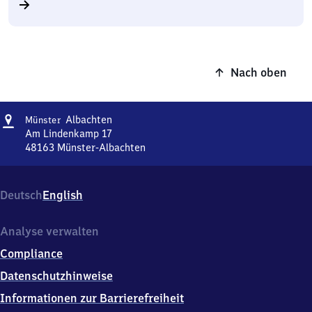
Nach oben
Adresse
Münster-
Albachten
Münster
Albachten
Am Lindenkamp 17
48163
Münster-Albachten
Münster-
Albachten,
Am
Deutsch
English
Lindenkamp
17,
4
Analyse verwalten
8
Compliance
1
6
Datenschutzhinweise
3
Informationen zur Barrierefreiheit
Münster-