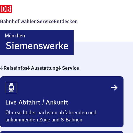
Bahnhof wählen
Service
Entdecken
München
München
Siemenswerke
Siemenswerke
Reiseinfos
Ausstattung
Service
Reiseinfos
Live Abfahrt / Ankunft
Übersicht der nächsten abfahrenden und
ankommenden Züge und S-Bahnen