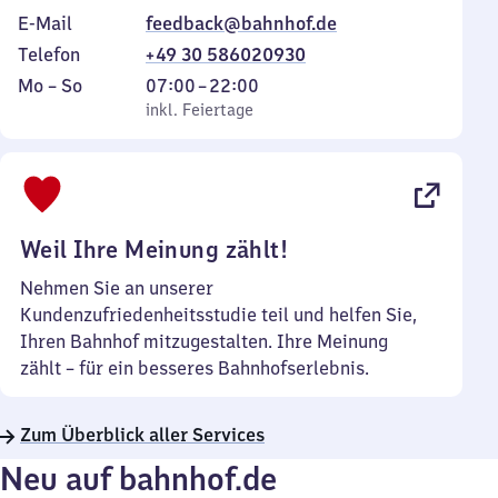
E-Mail
feedback@bahnhof.de
Telefon
+49 30 586020930
Montag
,
Von
Mo
–
So
07:00
–
22:00
bis
inkl. Feiertage
7
inkl. Feiertage
Sonntag
Uhr
bis
22
Uhr
Weil Ihre Meinung zählt!
Nehmen Sie an unserer
Kundenzufriedenheitsstudie teil und helfen Sie,
Ihren Bahnhof mitzugestalten. Ihre Meinung
zählt – für ein besseres Bahnhofserlebnis.
Zum Überblick aller Services
Neu auf bahnhof.de