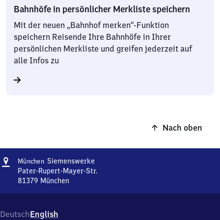
Bahnhöfe in persönlicher Merkliste speichern
Mit der neuen „Bahnhof merken“-Funktion
speichern Reisende Ihre Bahnhöfe in Ihrer
persönlichen Merkliste und greifen jederzeit auf
alle Infos zu
Nach oben
Adresse
München
Siemenswerke
München
Siemenswerke
Pater-Rupert-Mayer-Str.
81379
München
München
Siemenswerke,
Pater-
Deutsch
English
Rupert-