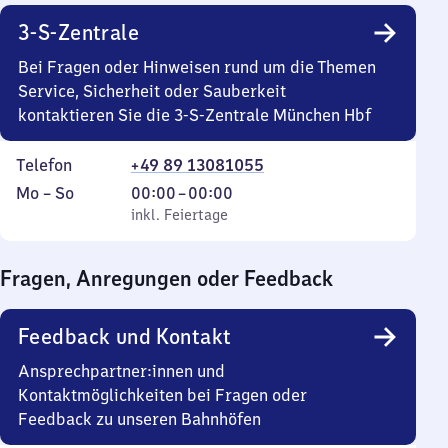
3-S-Zentrale
Bei Fragen oder Hinweisen rund um die Themen
Service, Sicherheit oder Sauberkeit
kontaktieren Sie die 3-S-Zentrale München Hbf
Telefon
+49 89 13081055
Montag
,
Von
Mo
–
So
00:00
–
00:00
bis
inkl. Feiertage
0
inkl. Feiertage
Sonntag
Uhr
bis
Fragen, Anregungen oder Feedback
0
Uhr
Feedback und Kontakt
Ansprechpartner:innen und
Kontaktmöglichkeiten bei Fragen oder
Feedback zu unseren Bahnhöfen