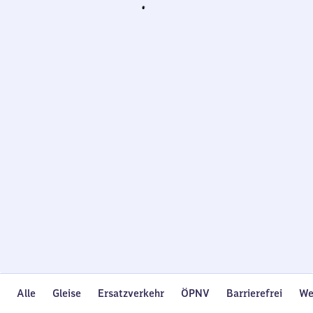
Wird
geladen…
Alle
Gleise
Ersatzverkehr
ÖPNV
Barrierefrei
We