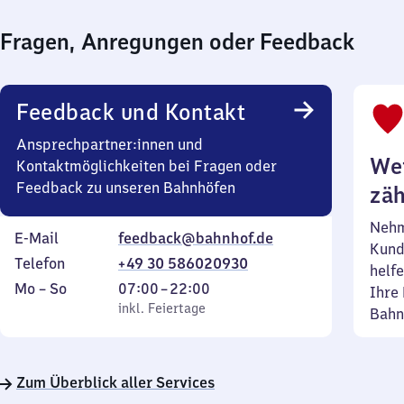
Fragen, Anregungen oder Feedback
Feedback und Kontakt
Ansprechpartner:innen und
Wei
Kontaktmöglichkeiten bei Fragen oder
Feedback zu unseren Bahnhöfen
zäh
Nehm
E-Mail
feedback@bahnhof.de
Kund
Telefon
+49 30 586020930
helfe
Montag
,
Von
Mo
–
So
07:00
–
22:00
Ihre 
bis
inkl. Feiertage
7
inkl. Feiertage
Bahn
Sonntag
Uhr
bis
22
Zum Überblick aller Services
Uhr