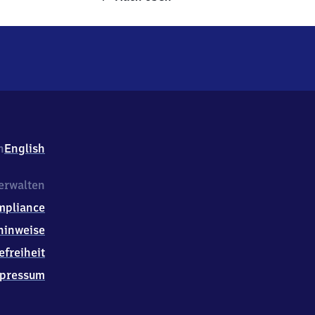
h
English
erwalten
mpliance
hinweise
efreiheit
pressum