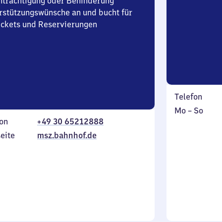
nträchtigung oder Behinderung
rstützungswünsche an und bucht für
Tickets und Reservierungen
Telefon
Montag
,
Mo
–
So
on
+49 30 65212888
bis
inkl.
Sonntag
eite
msz.bahnhof.de