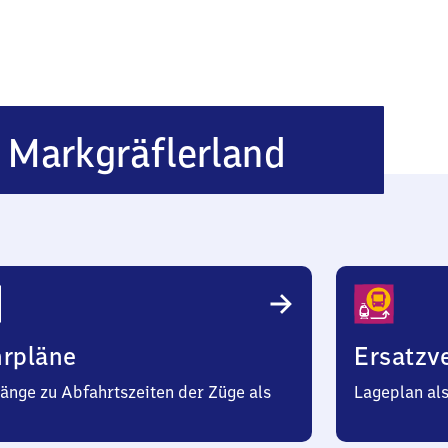
Müllhe
 Markgräflerland
im Mark
hrpläne
Ersatzv
änge zu Abfahrtszeiten der Züge als
Lageplan al