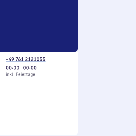
+49 761 2121055
Von
00:00
–
00:00
 Feiertage
0
inkl. Feiertage
Uhr
bis
0
Uhr