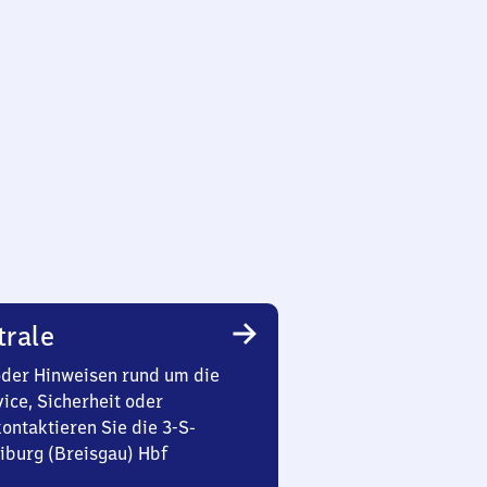
trale
oder Hinweisen rund um die
ice, Sicherheit oder
ontaktieren Sie die 3-S-
iburg (Breisgau) Hbf