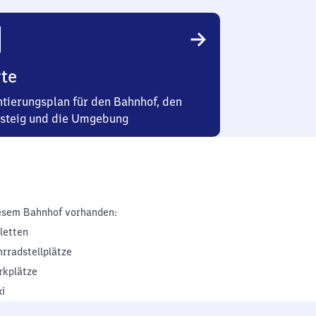
te
ntierungsplan für den Bahnhof, den
steig und die Umgebung
esem Bahnhof vorhanden:
iletten
hrradstellplätze
rkplätze
xi