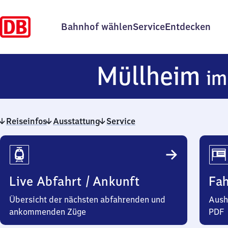
Bahnhof wählen
Service
Entdecken
Müllheim
im
Reiseinfos
Ausstattung
Service
Reiseinfos
Live Abfahrt / Ankunft
Fa
Übersicht der nächsten abfahrenden und
Aush
ankommenden Züge
PDF