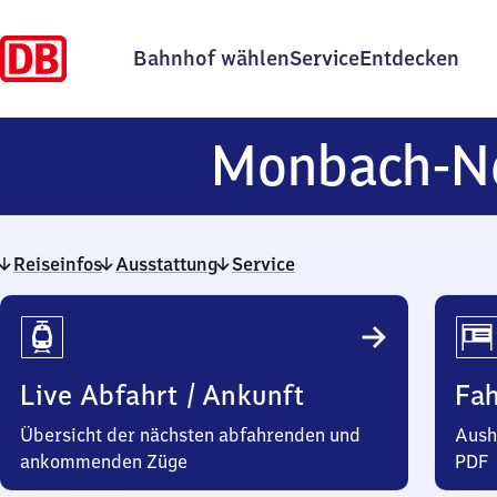
Bahnhof wählen
Service
Entdecken
Monbach-N
Reiseinfos
Ausstattung
Service
Reiseinfos
Live Abfahrt / Ankunft
Fa
Übersicht der nächsten abfahrenden und
Aush
ankommenden Züge
PDF