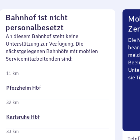
Bahnhof ist nicht
Mob
personalbesetzt
Zen
An diesem Bahnhof steht keine
Die 
Unterstützung zur Verfügung. Die
bean
nächstgelegenen Bahnhöfe mit mobilen
meld
Servicemitarbeitenden sind:
Beei
Unte
11 km
sie 
Pforzheim Hbf
32 km
Karlsruhe Hbf
33 km
Telef