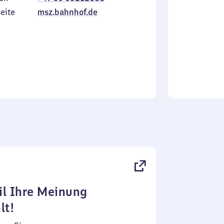
Sonntag
eite
msz.bahnhof.de
l Ihre Meinung
lt!