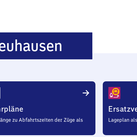
Monbach-
euhausen
Neuhause
hrpläne
Ersatzv
änge zu Abfahrtszeiten der Züge als
Lageplan al