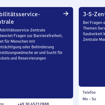
ilitätsservice-
3-S-Zen
trale
Bei Fragen 
Themen Serv
Mobilitätsservice-Zentrale
Sauberkeit k
twortet Fragen zur Barrierefreiheit,
Zentrale Ma
et für Menschen mit
nträchtigung oder Behinderung
rstützungswünsche an und bucht für
Tickets und Reservierungen
Telefon
Montag
,
Mo
–
So
on
+49 30 65212888
bis
inkl.