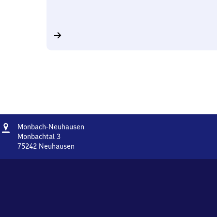
Adresse
Monbach-
Monbach-Neuhausen
Neuhausen
Monbachtal 3
75242
Neuhausen
Monbach-
Neuhausen,
Monbachtal
3,
7
5
2