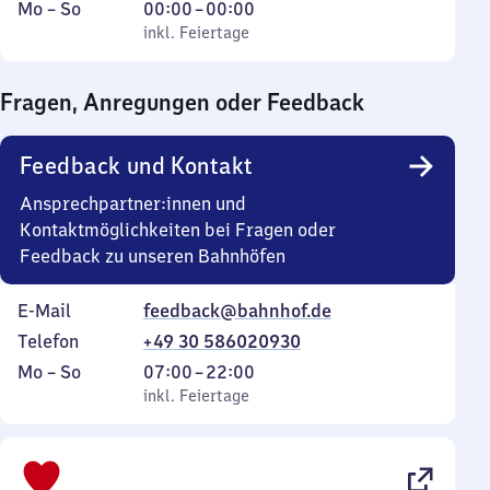
Montag
,
Von
Mo
–
So
00:00
–
00:00
bis
inkl. Feiertage
0
inkl. Feiertage
Sonntag
Uhr
bis
Fragen, Anregungen oder Feedback
0
Uhr
Feedback und Kontakt
Ansprechpartner:innen und
Kontaktmöglichkeiten bei Fragen oder
Feedback zu unseren Bahnhöfen
E-Mail
feedback@bahnhof.de
Telefon
+49 30 586020930
Montag
,
Von
Mo
–
So
07:00
–
22:00
bis
inkl. Feiertage
7
inkl. Feiertage
Sonntag
Uhr
bis
22