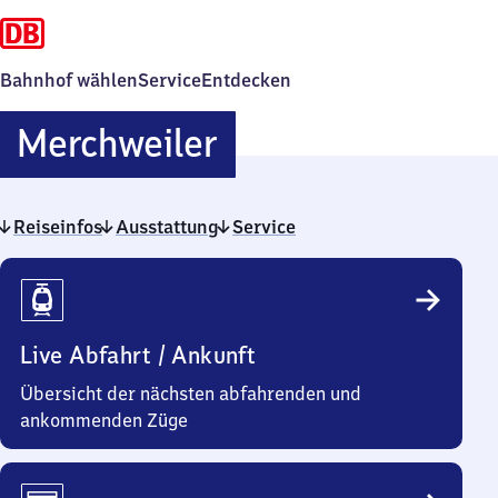
Bahnhof wählen
Service
Entdecken
Merchweiler
Merchweiler
Reiseinfos
Ausstattung
Service
Reiseinfos
Live Abfahrt / Ankunft
Übersicht der nächsten abfahrenden und
ankommenden Züge