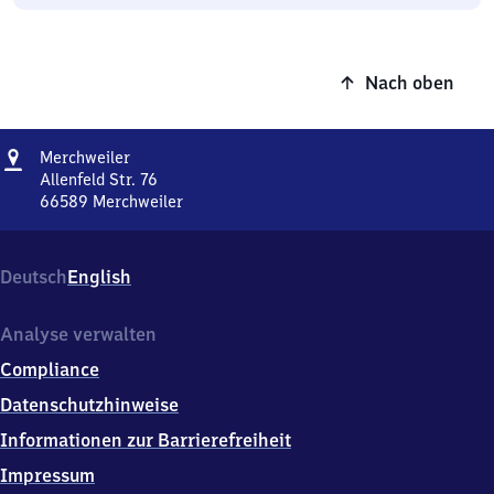
Nach oben
Adresse
Merchweiler
Merchweiler
Allenfeld Str. 76
66589
Merchweiler
Merchweiler,
Allenfeld
Str.
Deutsch
English
76,
6
6
Analyse verwalten
5
Compliance
8
9
Datenschutzhinweise
Merchweiler
Informationen zur Barrierefreiheit
Impressum