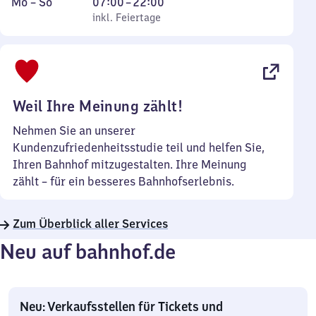
Montag
,
Von
Mo
–
So
07:00
–
22:00
bis
inkl. Feiertage
7
inkl. Feiertage
Sonntag
Uhr
bis
22
Uhr
Weil Ihre Meinung zählt!
Nehmen Sie an unserer
Kundenzufriedenheitsstudie teil und helfen Sie,
Ihren Bahnhof mitzugestalten. Ihre Meinung
zählt – für ein besseres Bahnhofserlebnis.
Zum Überblick aller Services
Neu auf bahnhof.de
Neu: Verkaufsstellen für Tickets und