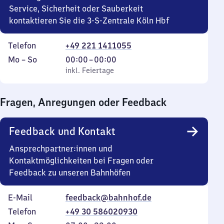
Service, Sicherheit oder Sauberkeit
kontaktieren Sie die 3-S-Zentrale Köln Hbf
Telefon
+49 221 1411055
Montag
,
Von
Mo
–
So
00:00
–
00:00
bis
inkl. Feiertage
0
inkl. Feiertage
Sonntag
Uhr
bis
Fragen, Anregungen oder Feedback
0
Uhr
Feedback und Kontakt
Ansprechpartner:innen und
Kontaktmöglichkeiten bei Fragen oder
Feedback zu unseren Bahnhöfen
E-Mail
feedback@bahnhof.de
Telefon
+49 30 586020930