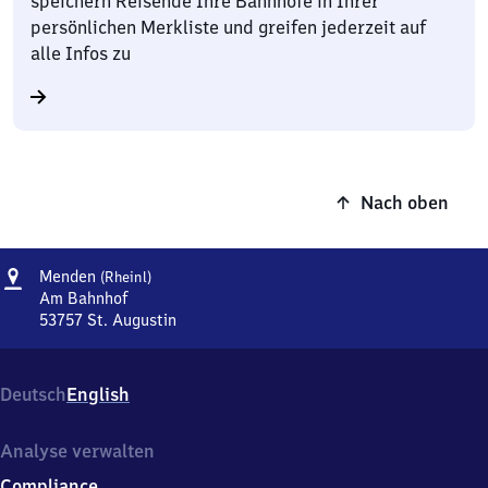
speichern Reisende Ihre Bahnhöfe in Ihrer
persönlichen Merkliste und greifen jederzeit auf
alle Infos zu
Nach oben
Adresse
Menden
Menden
(Rheinl)
(Rheinland)
Am Bahnhof
53757
St. Augustin
Menden
(Rheinland),
Am
Deutsch
English
Bahnhof,
5
3
Analyse verwalten
7
Compliance