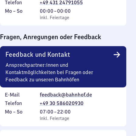
Telefon
+49 431 24791055
Montag
,
Von
Mo
–
So
00:00
–
00:00
bis
inkl. Feiertage
0
inkl. Feiertage
Sonntag
Uhr
bis
Fragen, Anregungen oder Feedback
0
Uhr
Feedback und Kontakt
Ansprechpartner:innen und
Kontaktmöglichkeiten bei Fragen oder
Feedback zu unseren Bahnhöfen
E-Mail
feedback@bahnhof.de
Telefon
+49 30 586020930
Montag
,
Von
Mo
–
So
07:00
–
22:00
bis
inkl. Feiertage
7
inkl. Feiertage
Sonntag
Uhr
bis