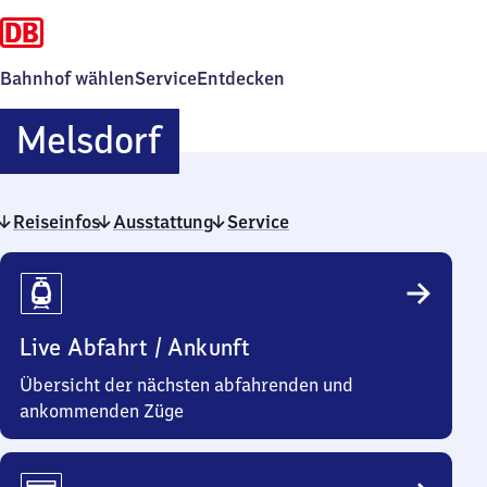
Bahnhof wählen
Service
Entdecken
Melsdorf
Melsdorf
Reiseinfos
Ausstattung
Service
Reiseinfos
Live Abfahrt / Ankunft
Übersicht der nächsten abfahrenden und
ankommenden Züge