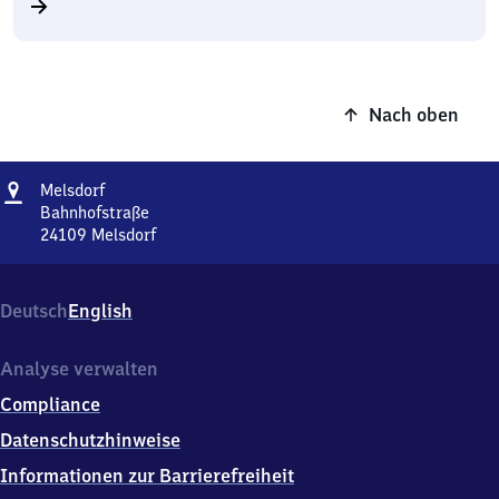
Nach oben
Adresse
Melsdorf
Melsdorf
Bahnhofstraße
24109
Melsdorf
Melsdorf,
Bahnhofstraße,
2
Deutsch
English
4
1
0
Analyse verwalten
9
Compliance
Melsdorf
Datenschutzhinweise
Informationen zur Barrierefreiheit