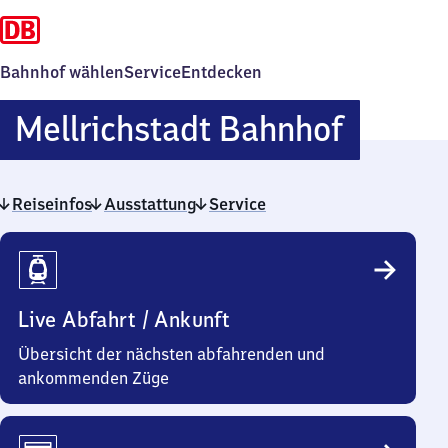
Bahnhof wählen
Service
Entdecken
Mellric
Mellrichstadt Bahnhof
Bahnho
Reiseinfos
Ausstattung
Service
Reiseinfos
Live Abfahrt / Ankunft
Übersicht der nächsten abfahrenden und
ankommenden Züge