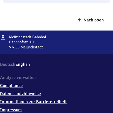
Nach oben
Adresse
Mellrichstadt
Mellrichstadt Bahnhof
Bahnhof
Bahnhofstr. 10
97638
Mellrichstadt
Mellrichstadt
Bahnhof,
Bahnhofstr.
Deutsch
English
10,
9
7
Analyse verwalten
6
Compliance
3
8
Datenschutzhinweise
Mellrichstadt
Informationen zur Barrierefreiheit
Impressum