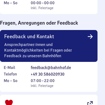
Montag
,
Von
Mo
–
So
00:00
–
00:00
bis
inkl. Feiertage
0
inkl. Feiertage
Sonntag
Uhr
bis
Fragen, Anregungen oder Feedback
0
Uhr
Feedback und Kontakt
Ansprechpartner:innen und
Kontaktmöglichkeiten bei Fragen oder
Feedback zu unseren Bahnhöfen
E-Mail
feedback@bahnhof.de
Telefon
+49 30 586020930
Montag
,
Von
Mo
–
So
07:00
–
22:00
bis
inkl. Feiertage
7
inkl. Feiertage
Sonntag
Uhr
bis
22