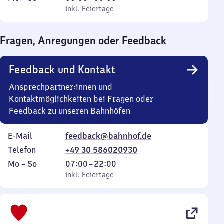
bis
inkl. Feiertage
0
inkl. Feiertage
Sonntag
Uhr
bis
Fragen, Anregungen oder Feedback
0
Uhr
Feedback und Kontakt
Ansprechpartner:innen und
Kontaktmöglichkeiten bei Fragen oder
Feedback zu unseren Bahnhöfen
E-Mail
feedback@bahnhof.de
Telefon
+49 30 586020930
Montag
,
Von
Mo
–
So
07:00
–
22:00
bis
inkl. Feiertage
7
inkl. Feiertage
Sonntag
Uhr
bis
22
Uhr