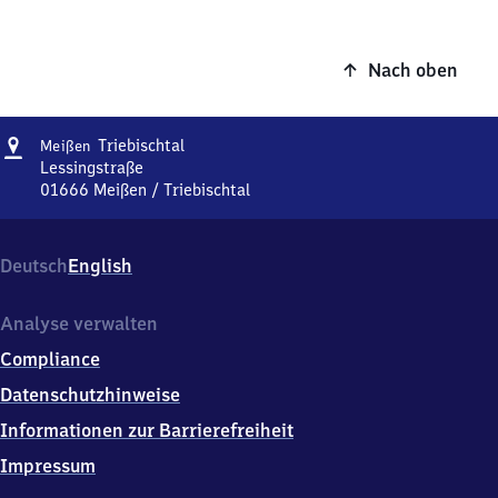
Nach oben
Adresse
Meißen
Triebischtal
Meißen
Triebischtal
Lessingstraße
01666
Meißen / Triebischtal
Meißen
Triebischtal,
Lessingstraße,
Deutsch
English
0
1
6
Analyse verwalten
6
Compliance
6
Meißen
Datenschutzhinweise
/
Informationen zur Barrierefreiheit
Triebischtal
Impressum