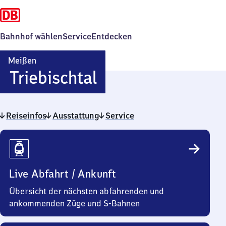
Bahnhof wählen
Service
Entdecken
Meißen
Meißen
Triebischtal
Triebischtal
Reiseinfos
Ausstattung
Service
Reiseinfos
Live Abfahrt / Ankunft
Übersicht der nächsten abfahrenden und
ankommenden Züge und S-Bahnen