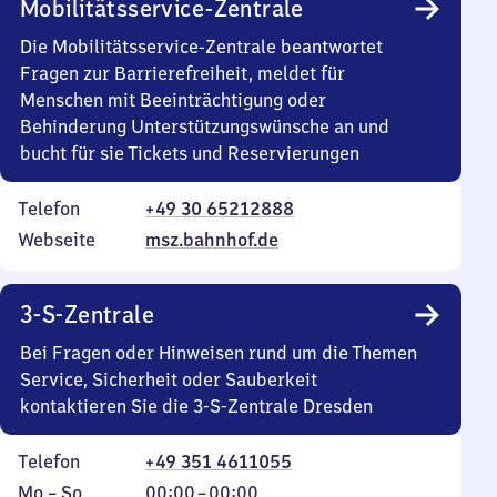
Mobilitätsservice-Zentrale
Die Mobilitätsservice-Zentrale beantwortet
Fragen zur Barrierefreiheit, meldet für
Menschen mit Beeinträchtigung oder
Behinderung Unterstützungswünsche an und
bucht für sie Tickets und Reservierungen
Telefon
+49 30 65212888
Webseite
msz.bahnhof.de
3-S-Zentrale
Bei Fragen oder Hinweisen rund um die Themen
Service, Sicherheit oder Sauberkeit
kontaktieren Sie die 3-S-Zentrale Dresden
Telefon
+49 351 4611055
Montag
,
Von
Mo
–
So
00:00
–
00:00