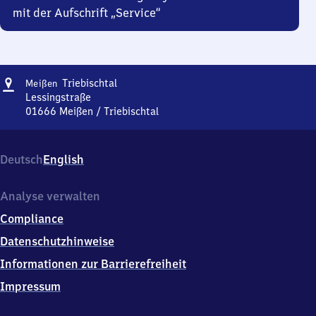
mit der Aufschrift „Service“
Adresse
Meißen
Triebischtal
Meißen
Triebischtal
Lessingstraße
01666
Meißen / Triebischtal
Meißen
Triebischtal,
Lessingstraße,
Deutsch
English
0
1
6
Analyse verwalten
6
Compliance
6
Meißen
Datenschutzhinweise
/
Informationen zur Barrierefreiheit
Triebischtal
Impressum