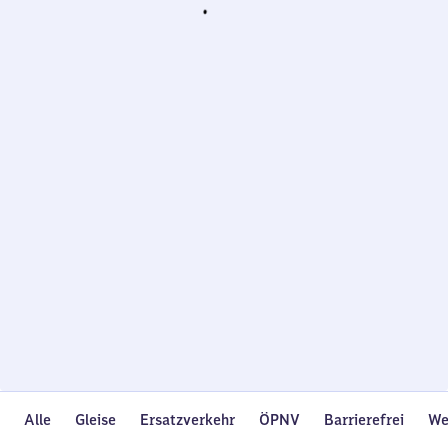
Wird
geladen…
Alle
Gleise
Ersatzverkehr
ÖPNV
Barrierefrei
We