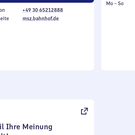
Montag
,
Mo
–
So
on
+49 30 65212888
bis
inkl.
Sonntag
eite
msz.bahnhof.de
l Ihre Meinung