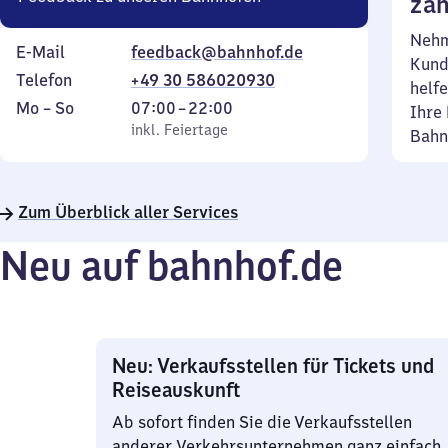
zäh
Nehm
E-Mail
feedback@bahnhof.de
Kund
Telefon
+49 30 586020930
helfe
Montag
,
Von
Mo
–
So
07:00
–
22:00
Ihre 
bis
inkl. Feiertage
7
inkl. Feiertage
Bahn
Sonntag
Uhr
bis
22
Zum Überblick aller Services
Uhr
Neu auf bahnhof.de
Neu: Verkaufsstellen für Tickets und
Reiseauskunft
Ab sofort finden Sie die Verkaufsstellen
anderer Verkehrsunternehmen ganz einfach