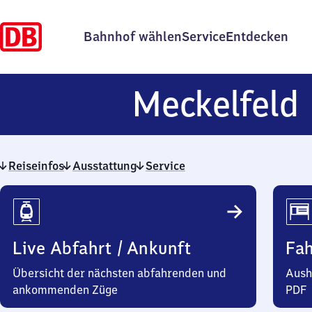
Bahnhof wählen
Service
Entdecken
Meckelfeld
Reiseinfos
Ausstattung
Service
Reiseinfos
Live Abfahrt / Ankunft
Fa
Übersicht der nächsten abfahrenden und
Aush
ankommenden Züge
PDF