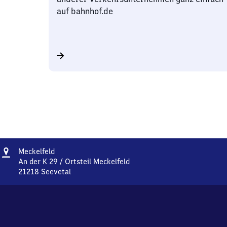
auf bahnhof.de
Adresse
Meckelfeld
Meckelfeld
An der K 29 / Ortsteil Meckelfeld
21218
Seevetal
Meckelfeld,
An
der
K
29