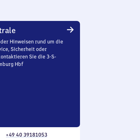
trale
oder Hinweisen rund um die
ice, Sicherheit oder
ontaktieren Sie die 3-S-
mburg Hbf
+49 40 39181053