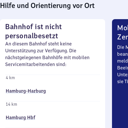
Hilfe und Orientierung vor Ort
Bahnhof ist nicht
Mob
personalbesetzt
Zen
An diesem Bahnhof steht keine
Die 
Unterstützung zur Verfügung. Die
bean
nächstgelegenen Bahnhöfe mit mobilen
meld
Servicemitarbeitenden sind:
Beei
Unte
4 km
sie 
Hamburg-Harburg
14 km
Hamburg Hbf