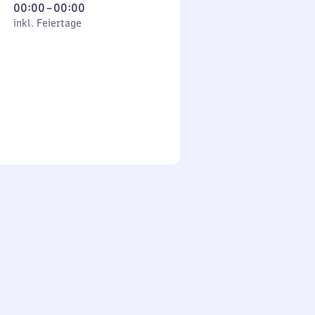
Von
00:00
–
00:00
 Feiertage
0
inkl. Feiertage
Uhr
bis
0
Uhr