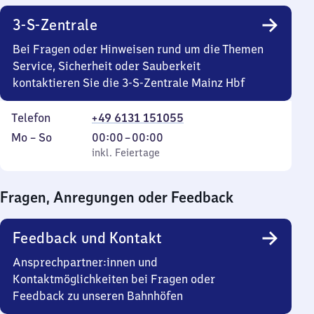
3-S-Zentrale
Bei Fragen oder Hinweisen rund um die Themen
Service, Sicherheit oder Sauberkeit
kontaktieren Sie die 3-S-Zentrale Mainz Hbf
Telefon
+49 6131 151055
Montag
,
Von
Mo
–
So
00:00
–
00:00
bis
inkl. Feiertage
0
inkl. Feiertage
Sonntag
Uhr
bis
Fragen, Anregungen oder Feedback
0
Uhr
Feedback und Kontakt
Ansprechpartner:innen und
Kontaktmöglichkeiten bei Fragen oder
Feedback zu unseren Bahnhöfen