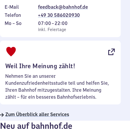
E-Mail
feedback@bahnhof.de
Telefon
+49 30 586020930
Montag
,
Von
Mo
–
So
07:00
–
22:00
bis
inkl. Feiertage
7
inkl. Feiertage
Sonntag
Uhr
bis
22
Uhr
Weil Ihre Meinung zählt!
Nehmen Sie an unserer
Kundenzufriedenheitsstudie teil und helfen Sie,
Ihren Bahnhof mitzugestalten. Ihre Meinung
zählt – für ein besseres Bahnhofserlebnis.
Zum Überblick aller Services
Neu auf bahnhof.de