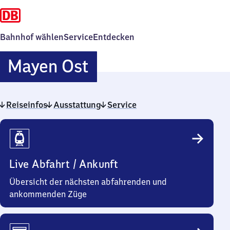
Bahnhof wählen
Service
Entdecken
Mayen
Mayen Ost
Ost
Reiseinfos
Ausstattung
Service
Reiseinfos
Live Abfahrt / Ankunft
Übersicht der nächsten abfahrenden und
ankommenden Züge