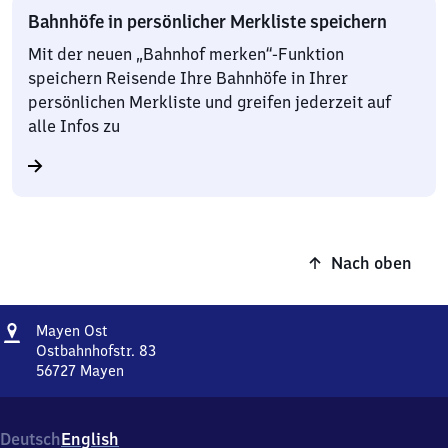
Bahnhöfe in persönlicher Merkliste speichern
Mit der neuen „Bahnhof merken“-Funktion
speichern Reisende Ihre Bahnhöfe in Ihrer
persönlichen Merkliste und greifen jederzeit auf
alle Infos zu
Nach oben
Adresse
Mayen
Mayen Ost
Ost
Ostbahnhofstr. 83
56727
Mayen
Mayen
Ost,
Ostbahnhofstr.
Deutsch
English