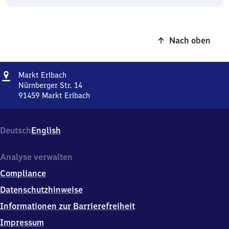
Nach oben
Adresse
Markt
Markt Erlbach
Erlbach
Nürnberger Str. 14
91459
Markt Erlbach
Markt
Erlbach,
Nürnberger
Deutsch
English
Str.
14,
9
Analyse verwalten
1
Compliance
4
5
Datenschutzhinweise
9
Informationen zur Barrierefreiheit
Markt
Erlbach
Impressum