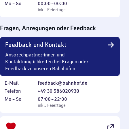
Montag
,
Von
Mo
–
So
00:00
–
00:00
bis
inkl. Feiertage
0
inkl. Feiertage
Sonntag
Uhr
bis
Fragen, Anregungen oder Feedback
0
Uhr
Feedback und Kontakt
Ansprechpartner:innen und
Kontaktmöglichkeiten bei Fragen oder
Feedback zu unseren Bahnhöfen
E-Mail
feedback@bahnhof.de
Telefon
+49 30 586020930
Montag
,
Von
Mo
–
So
07:00
–
22:00
bis
inkl. Feiertage
7
inkl. Feiertage
Sonntag
Uhr
bis
22