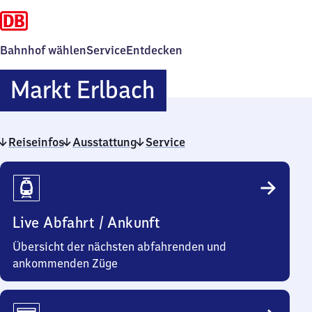
Bahnhof wählen
Service
Entdecken
Markt
Markt Erlbach
Erlbach
Reiseinfos
Ausstattung
Service
Reiseinfos
Live Abfahrt / Ankunft
Übersicht der nächsten abfahrenden und
ankommenden Züge