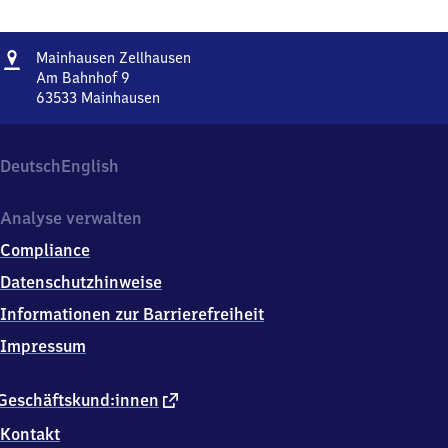
Adresse
Mainhausen
Mainhausen Zellhausen
Zellhausen
Am Bahnhof 9
63533
Mainhausen
Mainhausen
Zellhausen,
Am
Deutsch
English
Bahnhof
9,
6
Analyse verwalten
3
Compliance
5
3
Datenschutzhinweise
3
Informationen zur Barrierefreiheit
Mainhausen
Impressum
externer
Geschäftskund:innen
Link
Kontakt