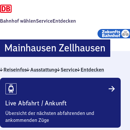
Bahnhof wählen
Service
Entdecken
Main
Mainhausen Zellhausen
Zellh
Reiseinfos
Ausstattung
Service
Entdecken
Reiseinfos
Live Abfahrt / Ankunft
Übersicht der nächsten abfahrenden und
ankommenden Züge