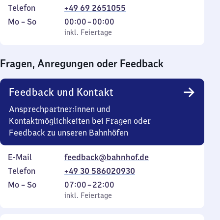
Telefon
+49 69 2651055
Montag
,
Von
Mo
–
So
00:00
–
00:00
bis
inkl. Feiertage
0
inkl. Feiertage
Sonntag
Uhr
bis
Fragen, Anregungen oder Feedback
0
Uhr
Feedback und Kontakt
Ansprechpartner:innen und
Kontaktmöglichkeiten bei Fragen oder
Feedback zu unseren Bahnhöfen
E-Mail
feedback@bahnhof.de
Telefon
+49 30 586020930
Montag
,
Von
Mo
–
So
07:00
–
22:00
bis
inkl. Feiertage
7
inkl. Feiertage
Sonntag
Uhr
bis