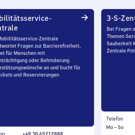
ilitätsservice-
3-S-Zen
trale
Bei Fragen 
Themen Serv
Mobilitätsservice-Zentrale
Sauberkeit k
twortet Fragen zur Barrierefreiheit,
Zentrale Po
et für Menschen mit
nträchtigung oder Behinderung
rstützungswünsche an und bucht für
Tickets und Reservierungen
Telefon
Montag
,
Mo
–
So
on
+49 30 65212888
bis
inkl.