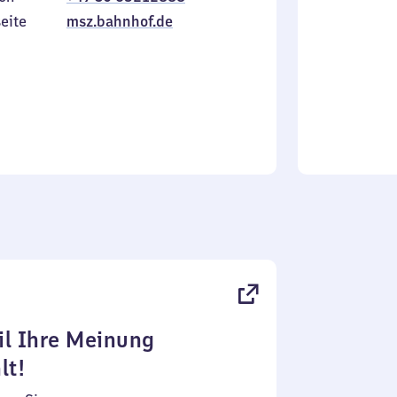
Sonntag
eite
msz.bahnhof.de
l Ihre Meinung
lt!