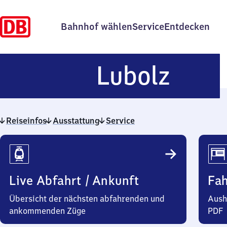
Bahnhof wählen
Service
Entdecken
Lubo
Lubolz
Reiseinfos
Ausstattung
Service
Reiseinfos
Live Abfahrt / Ankunft
Fa
Übersicht der nächsten abfahrenden und
Aush
ankommenden Züge
PDF