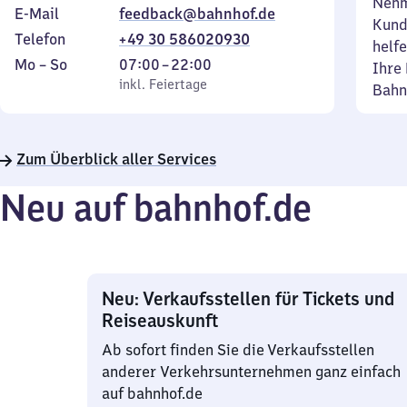
Nehm
E-Mail
feedback@bahnhof.de
Kund
Telefon
+49 30 586020930
helfe
Montag
,
Von
Mo
–
So
07:00
–
22:00
Ihre 
bis
inkl. Feiertage
7
inkl. Feiertage
Bahn
Sonntag
Uhr
bis
22
Zum Überblick aller Services
Uhr
Neu auf bahnhof.de
Neu: Verkaufsstellen für Tickets und
Reiseauskunft
Ab sofort finden Sie die Verkaufsstellen
anderer Verkehrsunternehmen ganz einfach
auf bahnhof.de