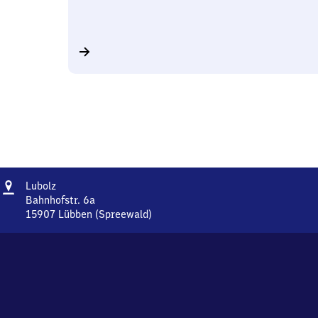
Adresse
Lubolz
Lubolz
Bahnhofstr. 6a
15907
Lübben (Spreewald)
Lubolz,
Bahnhofstr.
6a,
1
5
9
0