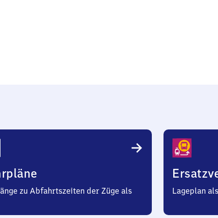
lz
hrpläne
Ersatzv
änge zu Abfahrtszeiten der Züge als
Lageplan al