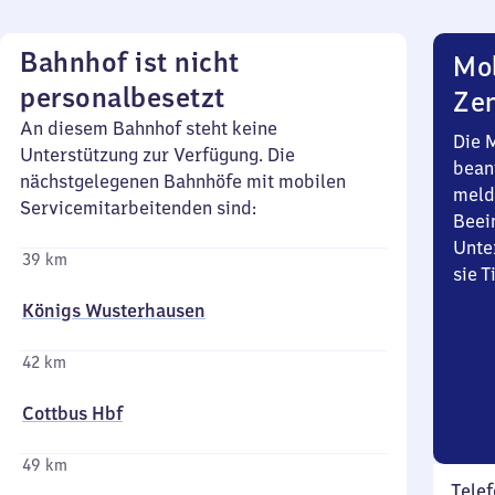
Bahnhof ist nicht
Mob
personalbesetzt
Zen
An diesem Bahnhof steht keine
Die 
Unterstützung zur Verfügung. Die
bean
nächstgelegenen Bahnhöfe mit mobilen
meld
Servicemitarbeitenden sind:
Beei
Unte
39 km
sie 
Königs Wusterhausen
42 km
Cottbus Hbf
49 km
Telef