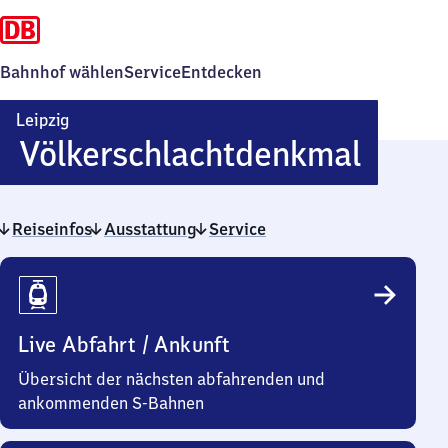
Bahnhof wählen
Service
Entdecken
Leipzig
Leipz
Völkerschlachtdenkmal
Völke
Reiseinfos
Ausstattung
Service
Reiseinfos
Live Abfahrt / Ankunft
Übersicht der nächsten abfahrenden und
ankommenden S-Bahnen