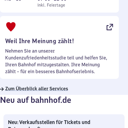
bis
inkl. Feiertage
7
inkl. Feiertage
Sonntag
Uhr
bis
22
Uhr
Weil Ihre Meinung zählt!
Nehmen Sie an unserer
Kundenzufriedenheitsstudie teil und helfen Sie,
Ihren Bahnhof mitzugestalten. Ihre Meinung
zählt – für ein besseres Bahnhofserlebnis.
Zum Überblick aller Services
Neu auf bahnhof.de
Neu: Verkaufsstellen für Tickets und