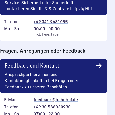
Service, Sicherheit oder Sauberkeit
kontaktieren Sie die 3-S-Zentrale Leipzig Hbf
Telefon
+49 341 9681055
Montag
,
Von
Mo
–
So
00:00
–
00:00
bis
inkl. Feiertage
0
inkl. Feiertage
Sonntag
Uhr
bis
Fragen, Anregungen oder Feedback
0
Uhr
Feedback und Kontakt
Ansprechpartner:innen und
Kontaktmöglichkeiten bei Fragen oder
Feedback zu unseren Bahnhöfen
E-Mail
feedback@bahnhof.de
Telefon
+49 30 586020930
Montag
,
Von
Mo
–
So
07:00
–
22:00