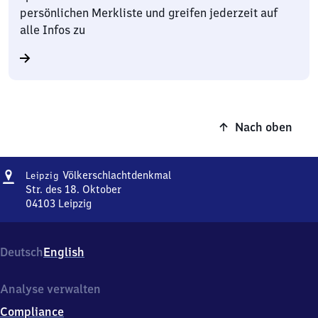
persönlichen Merkliste und greifen jederzeit auf
alle Infos zu
Nach oben
Adresse
Leipzig
Völkerschlachtdenkmal
Leipzig
Völkerschlachtdenkmal
Str. des 18. Oktober
04103
Leipzig
Leipzig
Völkerschlachtdenkmal,
Str.
Deutsch
English
des
18.
Oktober,
Analyse verwalten
0
Compliance
4