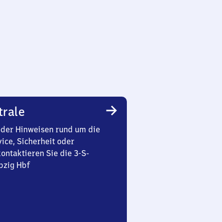
trale
oder Hinweisen rund um die
ice, Sicherheit oder
ontaktieren Sie die 3-S-
pzig Hbf