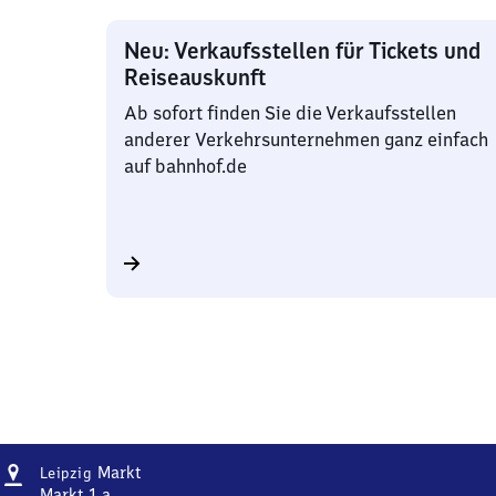
Neu: Verkaufsstellen für Tickets und
Reiseauskunft
Ab sofort finden Sie die Verkaufsstellen
anderer Verkehrsunternehmen ganz einfach
auf bahnhof.de
Adresse
Leipzig
Markt
Leipzig
Markt
Markt 1 a