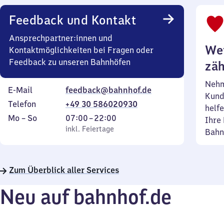
Feedback und Kontakt
Ansprechpartner:innen und
Wei
Kontaktmöglichkeiten bei Fragen oder
Feedback zu unseren Bahnhöfen
zäh
Nehm
E-Mail
feedback@bahnhof.de
Kund
Telefon
+49 30 586020930
helfe
Montag
,
Von
Mo
–
So
07:00
–
22:00
Ihre 
bis
inkl. Feiertage
7
inkl. Feiertage
Bahn
Sonntag
Uhr
bis
22
Zum Überblick aller Services
Uhr
Neu auf bahnhof.de