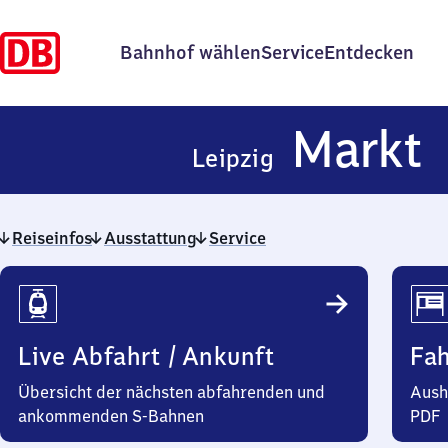
Bahnhof wählen
Service
Entdecken
L
Markt
Leipzig
M
Reiseinfos
Ausstattung
Service
Reiseinfos
Live Abfahrt / Ankunft
Fa
Übersicht der nächsten abfahrenden und
Aush
ankommenden S-Bahnen
PDF