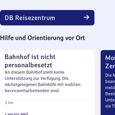
DB Reisezentrum
Hilfe und Orientierung vor Ort
Bahnhof ist nicht
Mob
personalbesetzt
Zen
An diesem Bahnhof steht keine
Die 
Unterstützung zur Verfügung. Die
bean
nächstgelegenen Bahnhöfe mit mobilen
meld
Servicemitarbeitenden sind:
Beei
Unte
1 km
sie 
Leipzig Hbf