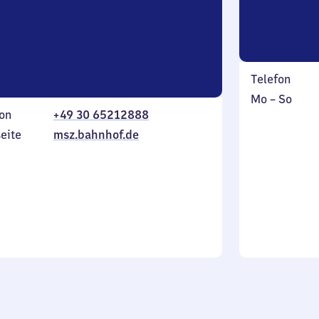
Telefon
Montag
,
Mo
–
So
on
+49 30 65212888
bis
inkl.
Sonntag
eite
msz.bahnhof.de