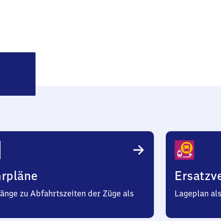
eipzig
arkt
hrpläne
Ersatzv
änge zu Abfahrtszeiten der Züge als
Lageplan al