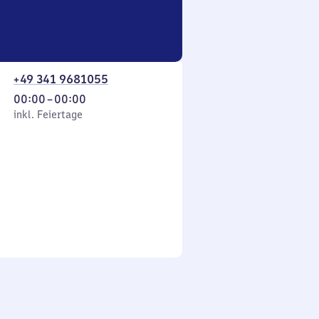
+49 341 9681055
Von
00:00
–
00:00
 Feiertage
0
inkl. Feiertage
Uhr
bis
0
Uhr