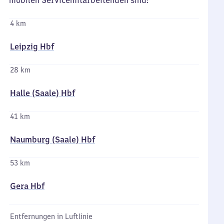
mobilen Servicemitarbeitenden sind:
4 km
Leipzig Hbf
28 km
Halle (Saale) Hbf
41 km
Naumburg (Saale) Hbf
53 km
Gera Hbf
Entfernungen in Luftlinie