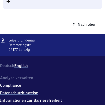
Nach oben
Adresse
Leipzig-
Lindenau
Leipzig
Lindenau
Demmeringstr.
04177
Leipzig
Leipzig-
Lindenau,
Demmeringstr.,
Deutsch
English
0
4
1
Analyse verwalten
7
Compliance
7
Leipzig
Datenschutzhinweise
Informationen zur Barrierefreiheit