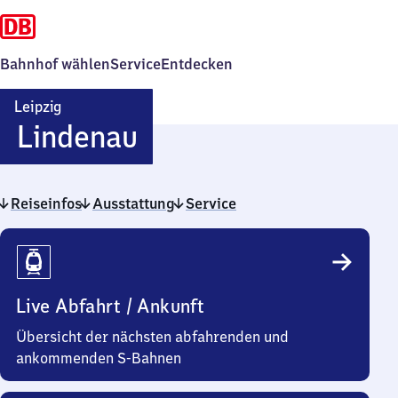
Bahnhof wählen
Service
Entdecken
Leipzig
Leipzig-
Lindenau
Lindenau
Reiseinfos
Ausstattung
Service
Reiseinfos
Live Abfahrt / Ankunft
Übersicht der nächsten abfahrenden und
ankommenden S-Bahnen