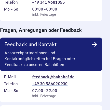
Telefon
+49 341 9681055
Montag
,
Von
Mo
–
So
00:00
–
00:00
bis
inkl. Feiertage
0
inkl. Feiertage
Sonntag
Uhr
bis
Fragen, Anregungen oder Feedback
0
Uhr
Feedback und Kontakt
Ansprechpartner:innen und
Kontaktmöglichkeiten bei Fragen oder
Feedback zu unseren Bahnhöfen
E-Mail
feedback@bahnhof.de
Telefon
+49 30 586020930
Montag
,
Von
Mo
–
So
07:00
–
22:00
bis
inkl. Feiertage
7
inkl. Feiertage
Sonntag
Uhr
bis