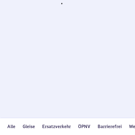
Wird
geladen…
Alle
Gleise
Ersatzverkehr
ÖPNV
Barrierefrei
We