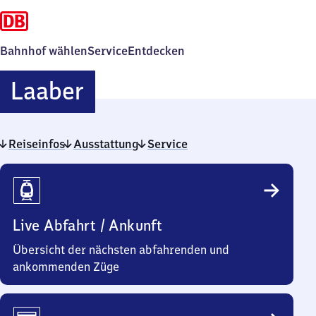
Bahnhof wählen
Service
Entdecken
Laaber
Laaber
Reiseinfos
Ausstattung
Service
Reiseinfos
Live Abfahrt / Ankunft
Übersicht der nächsten abfahrenden und
ankommenden Züge