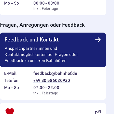
Montag
,
Von
Mo
–
So
00:00
–
00:00
bis
inkl. Feiertage
0
inkl. Feiertage
Sonntag
Uhr
bis
Fragen, Anregungen oder Feedback
0
Uhr
Feedback und Kontakt
Ansprechpartner:innen und
Kontaktmöglichkeiten bei Fragen oder
Feedback zu unseren Bahnhöfen
E-Mail
feedback@bahnhof.de
Telefon
+49 30 586020930
Montag
,
Von
Mo
–
So
07:00
–
22:00
bis
inkl. Feiertage
7
inkl. Feiertage
Sonntag
Uhr
bis
22