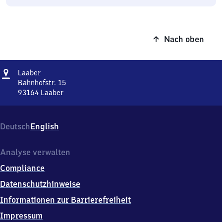
Nach oben
Adresse
Laaber
Laaber
Bahnhofstr. 15
93164
Laaber
Laaber,
Bahnhofstr.
15,
Deutsch
English
9
3
1
Analyse verwalten
6
Compliance
4
Laaber
Datenschutzhinweise
Informationen zur Barrierefreiheit
Impressum