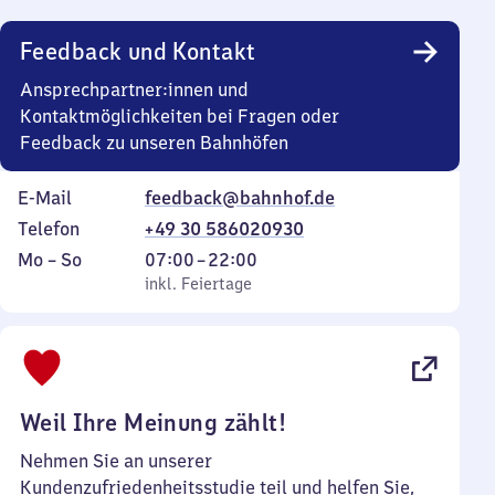
Uhr
Feedback und Kontakt
Ansprechpartner:innen und
Kontaktmöglichkeiten bei Fragen oder
Feedback zu unseren Bahnhöfen
E-Mail
feedback@bahnhof.de
Telefon
+49 30 586020930
Montag
,
Von
Mo
–
So
07:00
–
22:00
bis
inkl. Feiertage
7
inkl. Feiertage
Sonntag
Uhr
bis
22
Uhr
Weil Ihre Meinung zählt!
Nehmen Sie an unserer
Kundenzufriedenheitsstudie teil und helfen Sie,