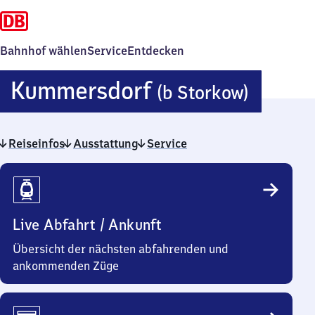
Bahnhof wählen
Service
Entdecken
Kumme
Kummersdorf
(b Storkow)
(bei
Reiseinfos
Ausstattung
Service
Stork
Reiseinfos
Live Abfahrt / Ankunft
Übersicht der nächsten abfahrenden und
ankommenden Züge