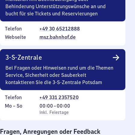
Behinderung Unterstützungswünsche an und
bucht für sie Tickets und Reservierungen
Telefon
+49 30 65212888
Webseite
msz.bahnhof.de
3-S-Zentrale
Bei Fragen oder Hinweisen rund um die Themen
Service, Sicherheit oder Sauberkeit
kontaktieren Sie die 3-S-Zentrale Potsdam
Telefon
+49 331 2357520
Montag
,
Von
Mo
–
So
00:00
–
00:00
bis
inkl. Feiertage
0
inkl. Feiertage
Sonntag
Uhr
bis
Fragen, Anregungen oder Feedback
0