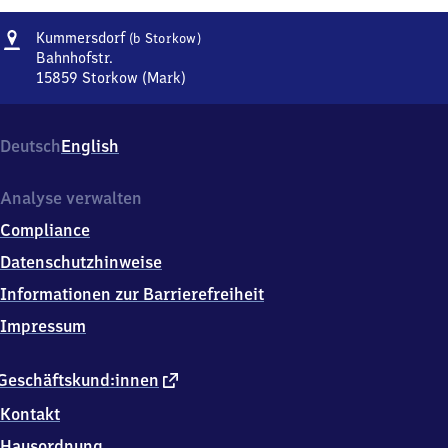
Adresse
Kummersdorf
Kummersdorf
(b Storkow)
(bei
Bahnhofstr.
Storkow)
15859
Storkow (Mark)
Kummersdorf
(bei
Storkow),
Deutsch
English
Bahnhofstr.,
1
5
Analyse verwalten
8
Compliance
5
9
Datenschutzhinweise
Storkow
Informationen zur Barrierefreiheit
(Mark)
Impressum
externer
Geschäftskund:innen
Link
Kontakt
Hausordnung