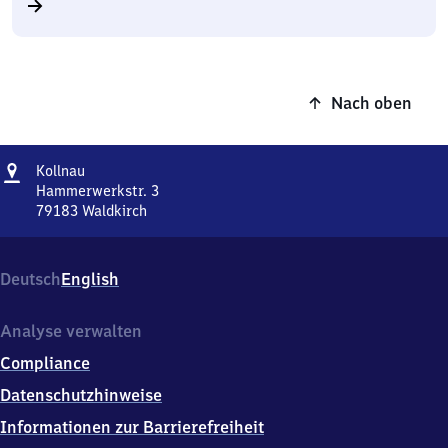
Nach oben
Adresse
Kollnau
Kollnau
Hammerwerkstr. 3
79183
Waldkirch
Kollnau,
Hammerwerkstr.
3,
Deutsch
English
7
9
1
Analyse verwalten
8
Compliance
3
Waldkirch
Datenschutzhinweise
Informationen zur Barrierefreiheit