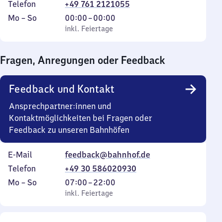
Telefon
+49 761 2121055
Montag
,
Von
Mo
–
So
00:00
–
00:00
bis
inkl. Feiertage
0
inkl. Feiertage
Sonntag
Uhr
bis
Fragen, Anregungen oder Feedback
0
Uhr
Feedback und Kontakt
Ansprechpartner:innen und
Kontaktmöglichkeiten bei Fragen oder
Feedback zu unseren Bahnhöfen
E-Mail
feedback@bahnhof.de
Telefon
+49 30 586020930
Montag
,
Von
Mo
–
So
07:00
–
22:00
bis
inkl. Feiertage
7
inkl. Feiertage
Sonntag
Uhr
bis