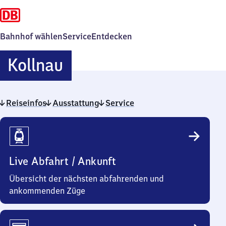
Bahnhof wählen
Service
Entdecken
Kollnau
Kollnau
Reiseinfos
Ausstattung
Service
Reiseinfos
Live Abfahrt / Ankunft
Übersicht der nächsten abfahrenden und
ankommenden Züge