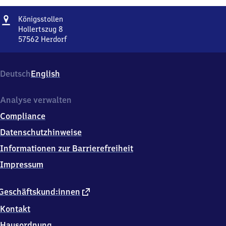
Adresse
Königsstollen
Königsstollen
Hollertszug 8
57562
Herdorf
Königsstollen,
Hollertszug
8,
Deutsch
English
5
7
5
Analyse verwalten
6
Compliance
2
Herdorf
Datenschutzhinweise
Informationen zur Barrierefreiheit
Impressum
externer
Geschäftskund:innen
Link
Kontakt
Hausordnung