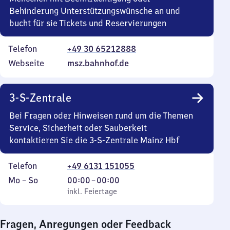
Behinderung Unterstützungswünsche an und
bucht für sie Tickets und Reservierungen
Telefon
+49 30 65212888
Webseite
msz.bahnhof.de
3-S-Zentrale
Bei Fragen oder Hinweisen rund um die Themen
Service, Sicherheit oder Sauberkeit
kontaktieren Sie die 3-S-Zentrale Mainz Hbf
Telefon
+49 6131 151055
Montag
,
Von
Mo
–
So
00:00
–
00:00
bis
inkl. Feiertage
0
inkl. Feiertage
Sonntag
Uhr
bis
Fragen, Anregungen oder Feedback
0