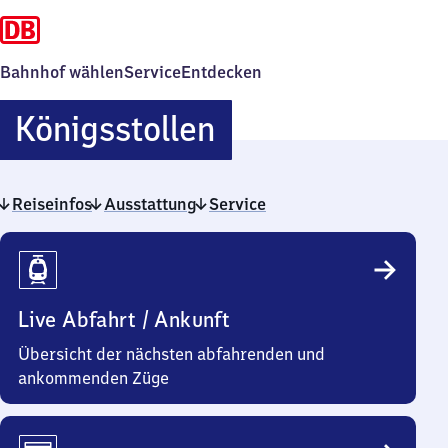
Bahnhof wählen
Service
Entdecken
Königsstollen
Königsstollen
Reiseinfos
Ausstattung
Service
Reiseinfos
Live Abfahrt / Ankunft
Übersicht der nächsten abfahrenden und
ankommenden Züge