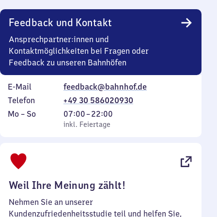
Uhr
Feedback und Kontakt
Ansprechpartner:innen und
Kontaktmöglichkeiten bei Fragen oder
Feedback zu unseren Bahnhöfen
E-Mail
feedback@bahnhof.de
Telefon
+49 30 586020930
Montag
,
Von
Mo
–
So
07:00
–
22:00
bis
inkl. Feiertage
7
inkl. Feiertage
Sonntag
Uhr
bis
22
Uhr
Weil Ihre Meinung zählt!
Nehmen Sie an unserer
Kundenzufriedenheitsstudie teil und helfen Sie,