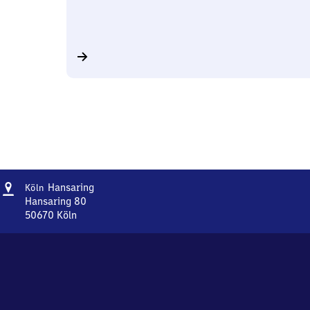
Adresse
Köln
Hansaring
Köln
Hansaring
Hansaring 80
50670
Köln
Köln
Hansaring,
Hansaring
80,
5
0