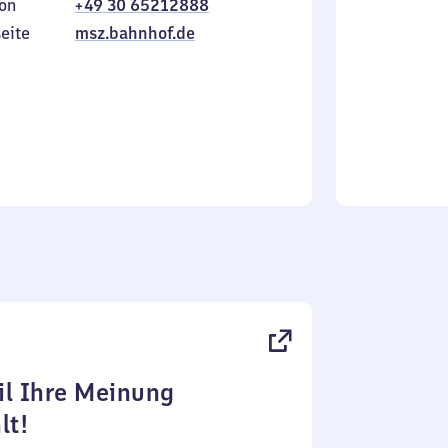
on
+49 30 65212888
bis
inkl.
Sonntag
eite
msz.bahnhof.de
l Ihre Meinung
lt!