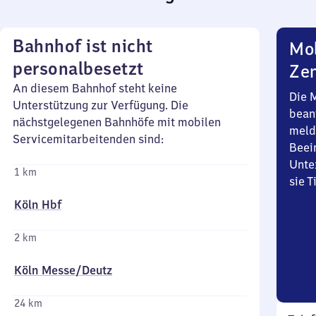
Bahnhof ist nicht
Mob
personalbesetzt
Zen
An diesem Bahnhof steht keine
Die 
Unterstützung zur Verfügung. Die
bean
nächstgelegenen Bahnhöfe mit mobilen
meld
Servicemitarbeitenden sind:
Beei
Unte
1 km
sie 
Köln Hbf
2 km
Köln Messe/​Deutz
24 km