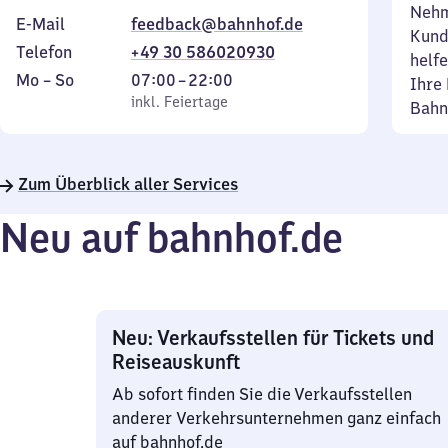
Nehm
E-Mail
feedback@bahnhof.de
Kund
Telefon
+49 30 586020930
helfe
Montag
,
Von
Mo
–
So
07:00
–
22:00
Ihre 
bis
inkl. Feiertage
7
inkl. Feiertage
Bahn
Sonntag
Uhr
bis
22
Zum Überblick aller Services
Uhr
Neu auf bahnhof.de
Neu: Verkaufsstellen für Tickets und
Reiseauskunft
Ab sofort finden Sie die Verkaufsstellen
anderer Verkehrsunternehmen ganz einfach
auf bahnhof.de