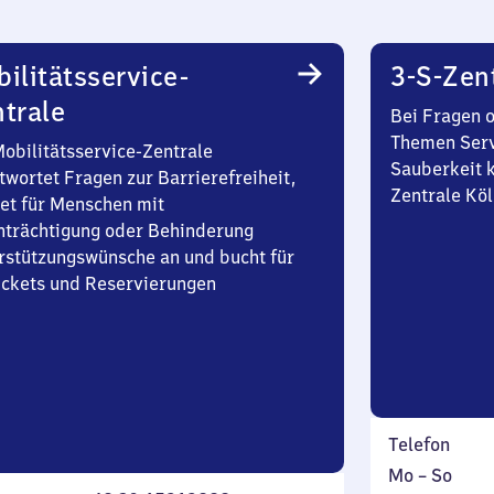
ilitätsservice-
3-S-Zen
trale
Bei Fragen 
Themen Serv
Mobilitätsservice-Zentrale
Sauberkeit k
twortet Fragen zur Barrierefreiheit,
Zentrale Köl
et für Menschen mit
nträchtigung oder Behinderung
rstützungswünsche an und bucht für
Tickets und Reservierungen
Telefon
Montag
,
Mo
–
So