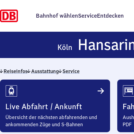
Bahnhof wählen
Service
Entdecken
Hansari
Köln
Reiseinfos
Ausstattung
Service
Reiseinfos
Live Abfahrt / Ankunft
Fa
Übersicht der nächsten abfahrenden und
Aush
ankommenden Züge und S-Bahnen
PDF