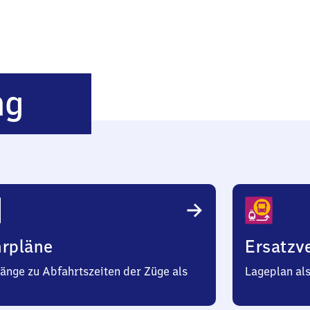
Köln
ng
Hansaring
hrpläne
Ersatzv
änge zu Abfahrtszeiten der Züge als
Lageplan al