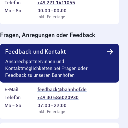
Telefon
+49 221 1411055
Montag
,
Von
Mo
–
So
00:00
–
00:00
bis
inkl. Feiertage
0
inkl. Feiertage
Sonntag
Uhr
bis
Fragen, Anregungen oder Feedback
0
Uhr
Feedback und Kontakt
Ansprechpartner:innen und
Kontaktmöglichkeiten bei Fragen oder
Feedback zu unseren Bahnhöfen
E-Mail
feedback@bahnhof.de
Telefon
+49 30 586020930
Montag
,
Von
Mo
–
So
07:00
–
22:00
bis
inkl. Feiertage
7
inkl. Feiertage
Sonntag
Uhr
bis