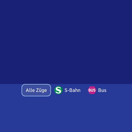
Alle Züge
S-Bahn
Bus
Bei Fragen oder Feedback zu dieser Abfahrtstafel
wenden Sie sich gerne per E-Mail an