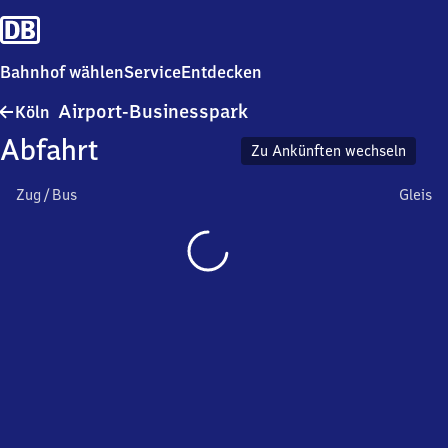
Bahnhof wählen
Service
Entdecken
Köln
Airport-Businesspark
Köln
Airport-
Abfahrt
Businesspark
Zu Ankünften wechseln
Zug / Bus
Gleis
Wird
geladen…