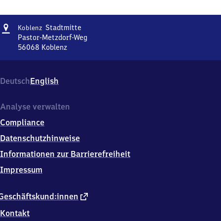
Adresse
Koblenz
Stadtmitte
Koblenz
Stadtmitte
Pastor-Metzdorf-Weg
56068
Koblenz
Koblenz
Stadtmitte,
Pastor-
Deutsch
English
Metzdorf-
Weg,
5
Analyse verwalten
6
Compliance
0
6
Datenschutzhinweise
8
Informationen zur Barrierefreiheit
Koblenz
Impressum
externer
Geschäftskund:innen
Link
Kontakt