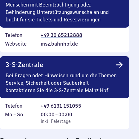
Menschen mit Beeinträchtigung oder
Behinderung Unterstützungswünsche an und
bucht für sie Tickets und Reservierungen
Telefon
+49 30 65212888
Webseite
msz.bahnhof.de
3-S-Zentrale
Bei Fragen oder Hinweisen rund um die Themen
Service, Sicherheit oder Sauberkeit
kontaktieren Sie die 3-S-Zentrale Mainz Hbf
Telefon
+49 6131 151055
Montag
,
Von
Mo
–
So
00:00
–
00:00
bis
inkl. Feiertage
0
inkl. Feiertage
Sonntag
Uhr
bis