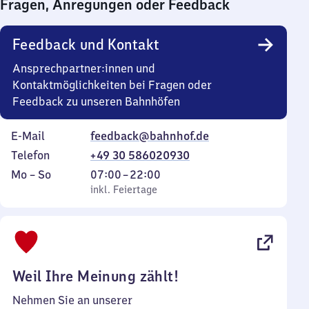
Fragen, Anregungen oder Feedback
0
Uhr
Feedback und Kontakt
Ansprechpartner:innen und
Kontaktmöglichkeiten bei Fragen oder
Feedback zu unseren Bahnhöfen
E-Mail
feedback@bahnhof.de
Telefon
+49 30 586020930
Montag
,
Von
Mo
–
So
07:00
–
22:00
bis
inkl. Feiertage
7
inkl. Feiertage
Sonntag
Uhr
bis
22
Uhr
Weil Ihre Meinung zählt!
Nehmen Sie an unserer