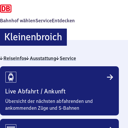
Bahnhof wählen
Service
Entdecken
Kleinenbroich
Kleinenbroich
Reiseinfos
Ausstattung
Service
Reiseinfos
Live Abfahrt / Ankunft
Übersicht der nächsten abfahrenden und
ankommenden Züge und S-Bahnen