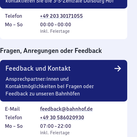
kontaktieren Sie die 3-S-Zentrale Duisburg Hbf
Telefon
+49 203 30171055
Montag
,
Von
Mo
–
So
00:00
–
00:00
bis
inkl. Feiertage
0
inkl. Feiertage
Sonntag
Uhr
bis
Fragen, Anregungen oder Feedback
0
Uhr
Feedback und Kontakt
Ansprechpartner:innen und
Kontaktmöglichkeiten bei Fragen oder
Feedback zu unseren Bahnhöfen
E-Mail
feedback@bahnhof.de
Telefon
+49 30 586020930
Montag
,
Von
Mo
–
So
07:00
–
22:00
bis
inkl. Feiertage
7
inkl. Feiertage