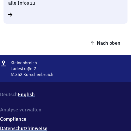
alle Infos zu
Nach oben
Adresse
Kleinenbroich
Kleinenbroich
Ladestraße 2
41352
Korschenbroich
Kleinenbroich,
Ladestraße
2,
Deutsch
English
4
1
3
Analyse verwalten
5
Compliance
2
Korschenbroich
Datenschutzhinweise