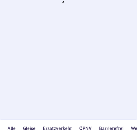
Wird
geladen…
Alle
Gleise
Ersatzverkehr
ÖPNV
Barrierefrei
We