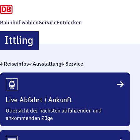
Bahnhof wählen
Service
Entdecken
Ittling
Ittling
Reiseinfos
Ausstattung
Service
Reiseinfos
Live Abfahrt / Ankunft
Übersicht der nächsten abfahrenden und
ankommenden Züge