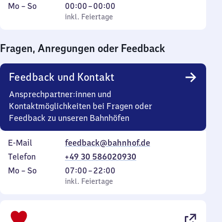
Montag
,
Von
Mo
–
So
00:00
–
00:00
bis
inkl. Feiertage
0
inkl. Feiertage
Sonntag
Uhr
bis
Fragen, Anregungen oder Feedback
0
Uhr
Feedback und Kontakt
Ansprechpartner:innen und
Kontaktmöglichkeiten bei Fragen oder
Feedback zu unseren Bahnhöfen
E-Mail
feedback@bahnhof.de
Telefon
+49 30 586020930
Montag
,
Von
Mo
–
So
07:00
–
22:00
bis
inkl. Feiertage
7
inkl. Feiertage
Sonntag
Uhr
bis
22