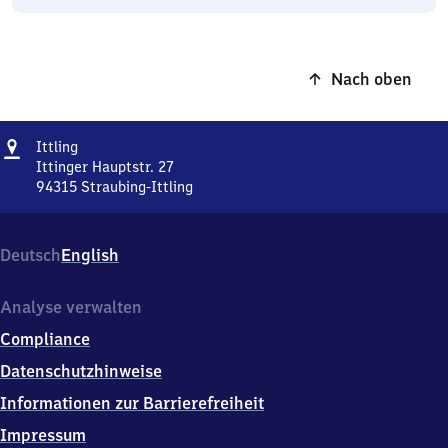
Nach oben
Adresse
Ittling
Ittling
Ittinger Hauptstr. 27
94315
Straubing-Ittling
Ittling,
Ittinger
Hauptstr.
Deutsch
English
27,
9
4
Analyse verwalten
3
Compliance
1
5
Datenschutzhinweise
Straubing-
Informationen zur Barrierefreiheit
Ittling
Impressum