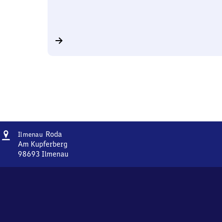
Adresse
Ilmenau-
Roda
Ilmenau
Roda
Am Kupferberg
98693
Ilmenau
Ilmenau-
Roda,
Am
Kupferberg,
9
8