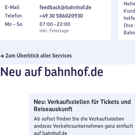
Nehm
E-Mail
feedback@bahnhof.de
Kund
Telefon
+49 30 586020930
helfe
Montag
,
Von
Mo
–
So
07:00
–
22:00
Ihre 
bis
inkl. Feiertage
7
inkl. Feiertage
Bahn
Sonntag
Uhr
bis
22
Zum Überblick aller Services
Uhr
Neu auf bahnhof.de
Neu: Verkaufsstellen für Tickets und
Reiseauskunft
Ab sofort finden Sie die Verkaufsstellen
anderer Verkehrsunternehmen ganz einfach
auf bahnhof.de