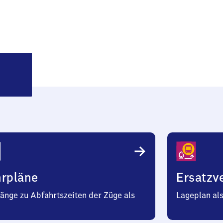
lmenau-
oda
hrpläne
Ersatzv
änge zu Abfahrtszeiten der Züge als
Lageplan al