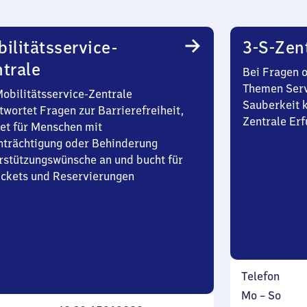
ilitätsservice-
3-S-Zen
trale
Bei Fragen 
Themen Serv
Mobilitätsservice-Zentrale
Sauberkeit k
twortet Fragen zur Barrierefreiheit,
Zentrale Erf
et für Menschen mit
nträchtigung oder Behinderung
rstützungswünsche an und bucht für
Tickets und Reservierungen
Telefon
Montag
,
Mo
–
So