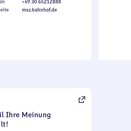
on
+49 30 65212888
bis
inkl.
Sonntag
eite
msz.bahnhof.de
l Ihre Meinung
lt!