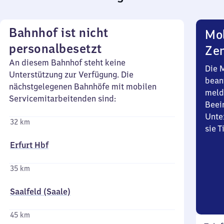
Bahnhof ist nicht
Mob
personalbesetzt
Zen
An diesem Bahnhof steht keine
Die 
Unterstützung zur Verfügung. Die
bean
nächstgelegenen Bahnhöfe mit mobilen
meld
Servicemitarbeitenden sind:
Beei
Unte
32 km
sie 
Erfurt Hbf
35 km
Saalfeld (Saale)
45 km