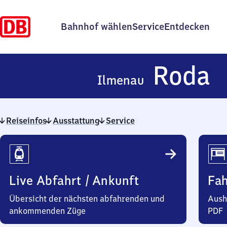
Bahnhof wählen
Service
Entdecken
I
Roda
Ilmenau
R
Reiseinfos
Ausstattung
Service
Reiseinfos
Live Abfahrt / Ankunft
Fa
Übersicht der nächsten abfahrenden und
Aush
ankommenden Züge
PDF