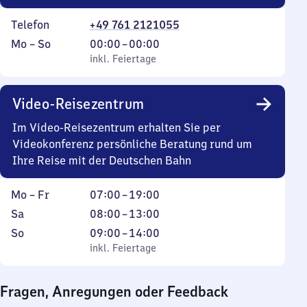
Telefon
+49 761 2121055
Montag
,
Von
Mo
–
So
00:00
–
00:00
bis
inkl. Feiertage
0
inkl. Feiertage
Sonntag
Uhr
bis
Video-Reisezentrum
0
Uhr
Im Video-Reisezentrum erhalten Sie per
Videokonferenz persönliche Beratung rund um
Ihre Reise mit der Deutschen Bahn
Montag
Von
Mo
–
Fr
07:00
–
19:00
bis
7
Samstag
Von
Sa
08:00
–
13:00
Freitag
Uhr
8
Sonntag
,
Von
So
09:00
–
14:00
bis
Uhr
inkl. Feiertage
9
inkl. Feiertage
19
bis
Uhr
Uhr
13
bis
Fragen, Anregungen oder Feedback
Uhr
14