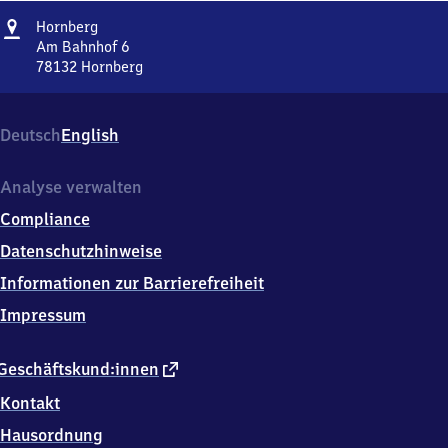
Adresse
Hornberg
Hornberg
Am Bahnhof 6
78132
Hornberg
Hornberg,
Am
Bahnhof
Deutsch
English
6,
7
8
Analyse verwalten
1
Compliance
3
2
Datenschutzhinweise
Hornberg
Informationen zur Barrierefreiheit
Impressum
externer
Geschäftskund:innen
Link
Kontakt
Hausordnung