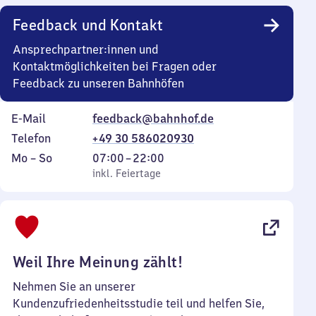
Uhr
Feedback und Kontakt
Ansprechpartner:innen und
Kontaktmöglichkeiten bei Fragen oder
Feedback zu unseren Bahnhöfen
E-Mail
feedback@bahnhof.de
Telefon
+49 30 586020930
Montag
,
Von
Mo
–
So
07:00
–
22:00
bis
inkl. Feiertage
7
inkl. Feiertage
Sonntag
Uhr
bis
22
Uhr
Weil Ihre Meinung zählt!
Nehmen Sie an unserer
Kundenzufriedenheitsstudie teil und helfen Sie,