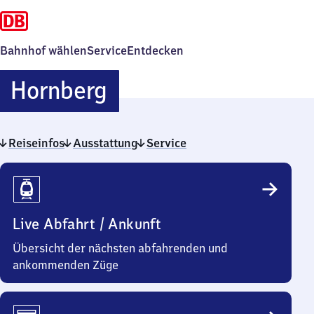
Bahnhof wählen
Service
Entdecken
Hornberg
Hornberg
Reiseinfos
Ausstattung
Service
Reiseinfos
Live Abfahrt / Ankunft
Übersicht der nächsten abfahrenden und
ankommenden Züge