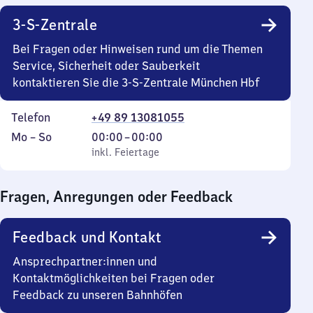
3-S-Zentrale
Bei Fragen oder Hinweisen rund um die Themen
Service, Sicherheit oder Sauberkeit
kontaktieren Sie die 3-S-Zentrale München Hbf
Telefon
+49 89 13081055
Montag
,
Von
Mo
–
So
00:00
–
00:00
bis
inkl. Feiertage
0
inkl. Feiertage
Sonntag
Uhr
bis
Fragen, Anregungen oder Feedback
0
Uhr
Feedback und Kontakt
Ansprechpartner:innen und
Kontaktmöglichkeiten bei Fragen oder
Feedback zu unseren Bahnhöfen