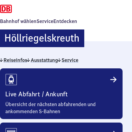
Bahnhof wählen
Service
Entdecken
Höllriegelsk
Höllriegelskreuth
Reiseinfos
Ausstattung
Service
Reiseinfos
Live Abfahrt / Ankunft
Übersicht der nächsten abfahrenden und
ankommenden S-Bahnen