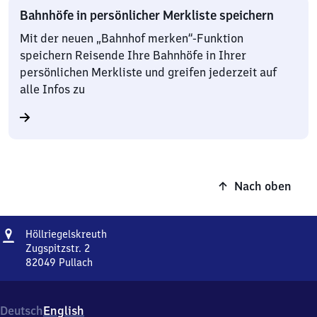
Bahnhöfe in persönlicher Merkliste speichern
Mit der neuen „Bahnhof merken“-Funktion
speichern Reisende Ihre Bahnhöfe in Ihrer
persönlichen Merkliste und greifen jederzeit auf
alle Infos zu
Nach oben
Adresse
Höllriegelskreuth
Höllriegelskreuth
Zugspitzstr. 2
82049
Pullach
Höllriegelskreuth,
Zugspitzstr.
2,
Deutsch
English