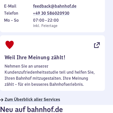
E-Mail
feedback@bahnhof.de
Telefon
+49 30 586020930
Montag
,
Von
Mo
–
So
07:00
–
22:00
bis
inkl. Feiertage
7
inkl. Feiertage
Sonntag
Uhr
bis
22
Uhr
Weil Ihre Meinung zählt!
Nehmen Sie an unserer
Kundenzufriedenheitsstudie teil und helfen Sie,
Ihren Bahnhof mitzugestalten. Ihre Meinung
zählt – für ein besseres Bahnhofserlebnis.
Zum Überblick aller Services
Neu auf bahnhof.de