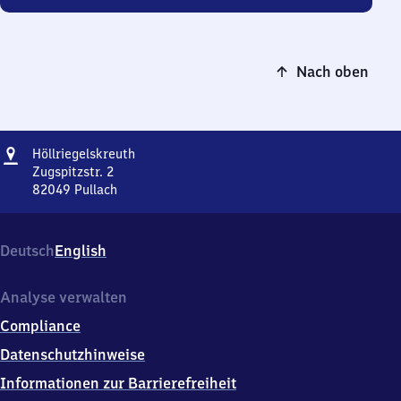
Nach oben
Adresse
Höllriegelskreuth
Höllriegelskreuth
Zugspitzstr. 2
82049
Pullach
Höllriegelskreuth,
Zugspitzstr.
2,
Deutsch
English
8
2
0
Analyse verwalten
4
Compliance
9
Pullach
Datenschutzhinweise
Informationen zur Barrierefreiheit