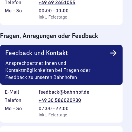
Telefon
+49 69 2651055
Montag
,
Von
Mo
–
So
00:00
–
00:00
bis
inkl. Feiertage
0
inkl. Feiertage
Sonntag
Uhr
bis
Fragen, Anregungen oder Feedback
0
Uhr
Feedback und Kontakt
Ansprechpartner:innen und
Kontaktmöglichkeiten bei Fragen oder
Feedback zu unseren Bahnhöfen
E-Mail
feedback@bahnhof.de
Telefon
+49 30 586020930
Montag
,
Von
Mo
–
So
07:00
–
22:00
bis
inkl. Feiertage
7
inkl. Feiertage
Sonntag
Uhr
bis