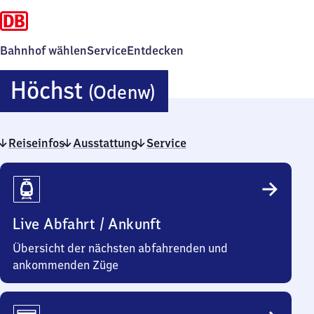
Bahnhof wählen
Service
Entdecken
Höchst
Höchst
(Odenw)
(Odenwald)
Reiseinfos
Ausstattung
Service
Reiseinfos
Live Abfahrt / Ankunft
Übersicht der nächsten abfahrenden und
ankommenden Züge