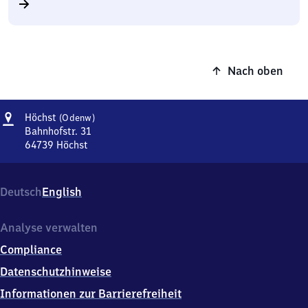
Nach oben
Adresse
Höchst
Höchst
(Odenw)
(Odenwald)
Bahnhofstr. 31
64739
Höchst
Höchst
(Odenwald),
Bahnhofstr.
Deutsch
English
31,
6
4
Analyse verwalten
7
Compliance
3
9
Datenschutzhinweise
Höchst
Informationen zur Barrierefreiheit